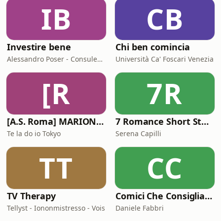
IB
CB
Investire bene
Chi ben comincia
Alessandro Poser - Consulente Finanziario Fineco
Università Ca' Foscari Venezia
[R
7R
[A.S. Roma] MARIONE - Il portale della ControInformazione GialloRossa
7 Romance Short Stories in Italian (Graded Reader for Intermediate Learners (CEFR B1-B2)
Te la do io Tokyo
Serena Capilli
TT
CC
TV Therapy
Comici Che Consigliano Cose
Tellyst - Iononmistresso - Vois
Daniele Fabbri