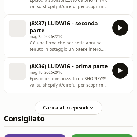
su Patreon: ⁠⁠⁠⁠⁠⁠⁠⁠⁠⁠⁠⁠⁠⁠⁠⁠⁠⁠⁠⁠⁠⁠⁠⁠⁠⁠⁠⁠⁠⁠⁠⁠⁠patreon.com/ladireful⁠
vai su ⁠⁠⁠⁠⁠⁠⁠shopify.it/direful⁠⁠⁠⁠⁠⁠⁠⁠ per scoprirne
Learn more about your ad choices.
di più! 🤑🤑 "Nessuno di noi è santo".
Visit megaphone.fm/
(A. Fish) Oggi ci addentriamo nella
(8X37) LUDWIG - seconda
storia infame dell'Uomo Grigio. Link al
parte
nuovo canale Youtube: ⁠⁠⁠⁠⁠⁠⁠⁠⁠⁠⁠⁠⁠⁠⁠⁠⁠⁠⁠⁠⁠⁠⁠⁠⁠⁠⁠@ladireful⁠⁠⁠⁠⁠⁠⁠⁠⁠⁠⁠⁠⁠⁠⁠⁠⁠⁠⁠⁠⁠⁠⁠⁠⁠⁠⁠ Se
mag 25, 2026
2210
vuoi puoi supportarci
C'è una firma che per sette anni ha
su Patreon: ⁠⁠⁠⁠⁠⁠⁠⁠⁠⁠⁠⁠⁠⁠⁠⁠⁠⁠⁠⁠⁠⁠⁠⁠⁠⁠⁠⁠⁠⁠⁠⁠patreon.com/ladireful⁠
tenuto in ostaggio un paese intero.
Lear
Era soltanto una parola: LUDWIG, Gott
mit uns In questa seconda parte
(8X36) LUDWIG - prima parte
affronteremo il processo, ma
mag 18, 2026
2916
parleremo anche di cosa, purtroppo,
Episodio sponsorizzato da SHOPIFY💸:
è rimasto ancora oggi. Link al nuovo
vai su ⁠⁠⁠⁠⁠⁠shopify.it/direful⁠⁠⁠⁠⁠⁠⁠ per scoprirne
canale Youtube: ⁠⁠⁠⁠⁠⁠⁠⁠⁠⁠⁠⁠⁠⁠⁠⁠⁠⁠⁠⁠⁠⁠⁠⁠⁠⁠⁠@ladireful⁠⁠⁠⁠⁠⁠⁠⁠⁠⁠⁠⁠⁠⁠⁠⁠⁠⁠⁠⁠⁠⁠⁠⁠⁠⁠⁠ Se vuoi
di più! 🤑🤑 C'è una firma che per
puoi supportarci su Patreon: ⁠⁠⁠⁠⁠⁠⁠⁠⁠⁠⁠⁠⁠⁠⁠⁠⁠⁠⁠⁠⁠⁠⁠⁠⁠⁠⁠⁠⁠⁠⁠
sette anni ha tenuto in ostaggio un
paese intero. Era soltanto una parola:
Carica altri episodi
LUDWIG Tra il 1977 e il 1984, la sigla
Consigliato
Ludwig rivendicò una catena di
omicidi e incendi, una lunga zona
d'ombra che ancora oggi non è del
tutto chiusa. Link al nuovo