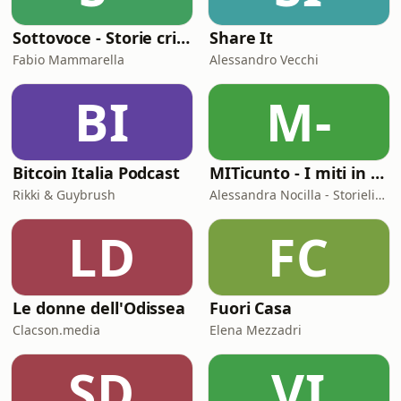
Sottovoce - Storie criminali
Share It
Fabio Mammarella
Alessandro Vecchi
BI
M-
Bitcoin Italia Podcast
MITicunto - I miti in prima persona
Rikki & Guybrush
Alessandra Nocilla - Storielibere.fm
LD
FC
Le donne dell'Odissea
Fuori Casa
Clacson.media
Elena Mezzadri
SD
VI