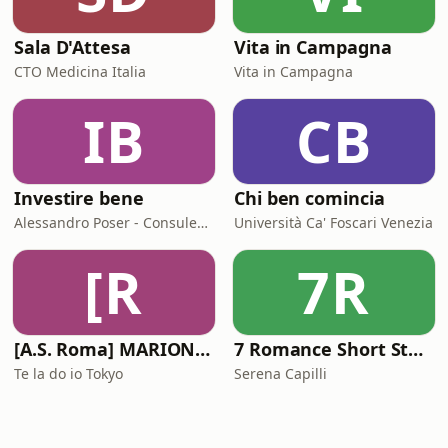
Sala D'Attesa
Vita in Campagna
CTO Medicina Italia
Vita in Campagna
IB
CB
Investire bene
Chi ben comincia
Alessandro Poser - Consulente Finanziario Fineco
Università Ca' Foscari Venezia
[R
7R
[A.S. Roma] MARIONE - Il portale della ControInformazione GialloRossa
7 Romance Short Stories in Italian (Graded Reader for Intermediate Learners (CEFR B1-B2)
Te la do io Tokyo
Serena Capilli