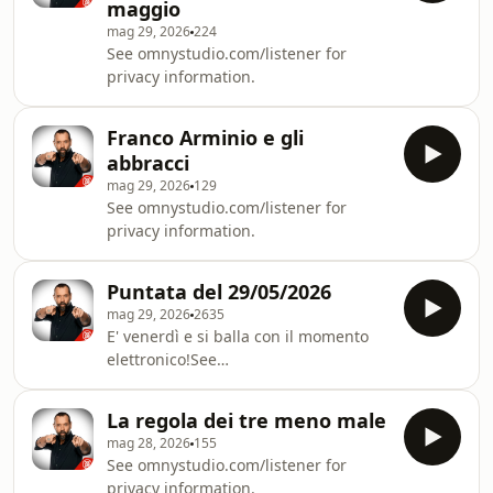
maggio
mag 29, 2026
224
See omnystudio.com/listener for
privacy information.
Franco Arminio e gli
abbracci
mag 29, 2026
129
See omnystudio.com/listener for
privacy information.
Puntata del 29/05/2026
mag 29, 2026
2635
E' venerdì e si balla con il momento
elettronico!See
omnystudio.com/listener for privacy
information.
La regola dei tre meno male
mag 28, 2026
155
See omnystudio.com/listener for
privacy information.