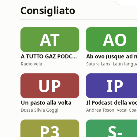
Consigliato
AT
AO
A TUTTO GAZ PODCAST
Radio Vela
UP
IP
Un pasto alla volta
Dr.ssa Silvia Goggi
Andrea Tosoni Vocal Coa
P3
S-