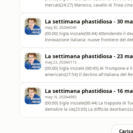
mercati(24:27) Marocco, cavallo di Troia cine
solare(55:52) Strategy, lo schema Ponzi che di
fungibili(01:16:33) Elly Peron Schlein e la ca
La settimana phastidiosa - 30 ma
giovani disoccu
mag 30, 2026
5046
(00:00) Sigla iniziale(00:44) Attendendo il dea
Innovazione italiana: nuove frontiere del def
il terrore corre nei campi(59:19) La Cina nazi
shock per l'India(01:18:18) Agenti di ludopati
La settimana phastidiosa - 23 ma
mag 23, 2026
5173
(00:00) Sigla iniziale (00:45) Al Trumpone e i
americani(27:54) Il declino all'italiana del 
Takaichi(01:06:32) Robot cinesi per conquista
e paccottigliaFatti e notizie che hanno attir
La settimana phastidiosa - 16 ma
mag 16, 2026
4983
(00:00) Sigla iniziale(00:44) La trappola di T
demolire la Ue(25:05) La difficile deorbaniz
francese(54:40) E i tedeschi vissero tutti aus
Unito(01:07:55) Tassidermisti filatelici e mar
Carica