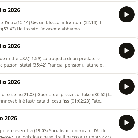
m/podcast/phastidio-podcast--4672101/support.Fatti e
lio 2026
ra l'altro(15:14) Ue, un blocco in frantumi(32:13) Il
i(53:43) Ho trovato l'invasor e abbiamo
onti correnti(01:14:12) Bank of Japan, indipendente con
st: https://www.spreaker.com/podcast/phastidio-
lio 2026
Made in the USA(11:59) La tragedia di un predatore
ipazioni statali(35:42) Francia: pensioni, lattine e
01:03:49) L'irresistibile infantilismo dell'essere a
 di Cesare(01:16:00) Oligarchi e private bankerDiventa
lio 2026
a, o forse no(21:03) Guerra dei prezzi sui token(30:52) La
nnovabili è lastricata di costi fissi(01:02:28) Fate
PNRR: il collaudo seguirà, la spesa correràDiventa un
preaker.com/podcast/phastidio-podcast-
io 2026
-potere esecutivo(19:03) Socialismi americani: l'AI di
k(46:47) La logistica cinese tira il pacco a Trump(59:22)