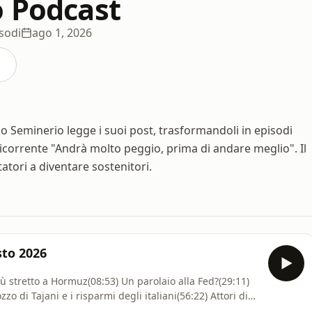
o Podcast
sodi
ago 1, 2026
io Seminerio legge i suoi post, trasformandoli in episodi
 ricorrente "Andrà molto peggio, prima di andare meglio". Il
tatori a diventare sostenitori.
sto 2026
iù stretto a Hormuz(08:53) Un parolaio alla Fed?(29:11)
zzo di Tajani e i risparmi degli italiani(56:22) Attori di
drome italiana sbarca in GiapponeDiventa un supporter