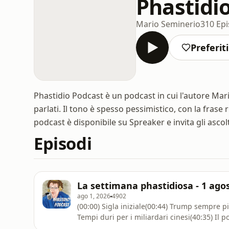
Phastidi
Mario Seminerio
310 Epi
Preferiti
Phastidio Podcast è un podcast in cui l'autore Mar
parlati. Il tono è spesso pessimistico, con la frase
podcast è disponibile su Spreaker e invita gli ascol
Episodi
La settimana phastidiosa - 1 ago
ago 1, 2026
4902
(00:00) Sigla iniziale(00:44) Trump sempre p
Tempi duri per i miliardari cinesi(40:35) Il po
strada e pompe di benzina(01:07:15) La sin