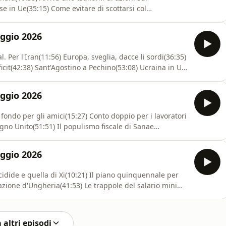
se in Ue(35:15) Come evitare di scottarsi col
vorò se stesso(01:10:46) Buchi flessibili, soldi
ccia agli extraprofitti(01:21:32) Il doppio passaporto dei
ggio 2026
l. Per l'Iran(11:56) Europa, sveglia, dacce li sordi(36:35)
icit(42:38) Sant'Agostino a Pechino(53:08) Ucraina in Ue,
onalizza i cervelli dell'AI(01:10:27) Hormuz e AI, doppio
aFatti e notizie che hanno attirato l'at
ggio 2026
l fondo per gli amici(15:27) Conto doppio per i lavoratori
Regno Unito(51:51) Il populismo fiscale di Sanae
re i mercati globali(01:13:23) Cialtronia, tra accozzaglia
ato l'attenzione del vostro TitolareDiventa un suppo
ggio 2026
ucidide e quella di Xi(10:21) Il piano quinquennale per
zazione d'Ungheria(41:53) Le trappole del salario minimo
teri e infelici(01:01:13) La realtà si accanisce sul Regno
motte nucleari(01:17:44) Redistribuire il divi
 altri episodi