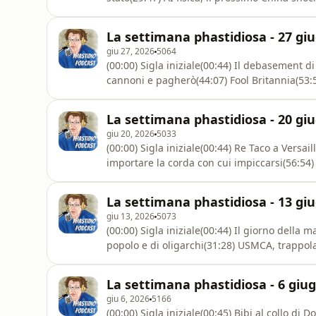
Germania, verso la caccia al kulako(01:20:58
podcast: https://www.spreaker.com/podcast/
La settimana phastidiosa - 27 gi
han
giu 27, 2026
5064
(00:00) Sigla iniziale(00:44) Il debasement d
cannoni e pagherò(44:07) Fool Britannia(53:
La tassa su volatilità e stupidità(01:21:40) S
questo podcast: https://www.spreaker.com/p
La settimana phastidiosa - 20 gi
notizie
giu 20, 2026
5033
(00:00) Sigla iniziale(00:44) Re Taco a Versai
importare la corda con cui impiccarsi(56:54) 
è avanzatoDiventa un supporter di questo p
podcast--4672101/support.Fatti e notizie che
La settimana phastidiosa - 13 gi
disponi
giu 13, 2026
5073
(00:00) Sigla iniziale(00:44) Il giorno della 
popolo e di oligarchi(31:28) USMCA, trappola 
commedia patrimoniale(01:07:30) Siena, per a
exportDiventa un supporter di questo podca
La settimana phastidiosa - 6 giu
podcast--4672101/support.
giu 6, 2026
5166
(00:00) Sigla iniziale(00:45) Bibi al collo di