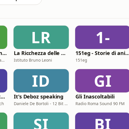
LR
1-
Ab ovo (usque ad mala)
La Ricchezza delle Nazioni
151eg - Storie di animaz
Satura Lanx: Latin language and literature for beginners.
Istituto Bruno Leoni
151eg
ID
GI
Il Podcast della voce e del canto
It's Deboz speaking
Gli Inascoltabili
ch
Daniele De Bortoli - 12 Bit Retrogaming Trieste
Radio Roma Sound 90 FM
SI
BI