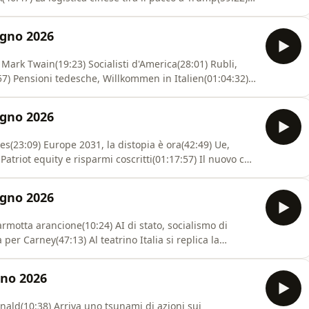
) Dissesto ciclabileDiventa un supporter di questo
phastidio-podcast--4672101/support.Fatti e notizie che
ugno 2026
i Mark Twain(19:23) Socialisti d'America(28:01) Rubli,
57) Pensioni tedesche, Willkommen in Italien(01:04:32)
iamo la Elly, i potery ci temonoDiventa un supporter di
odcast/phastidio-podcast--4672101/support.Fatti e
ugno 2026
lles(23:09) Europe 2031, la distopia è ora(42:49) Ue,
Patriot equity e risparmi coscritti(01:17:57) Il nuovo che
odcast: https://www.spreaker.com/podcast/phastidio-
 hanno attirato l'attenzione del vostro TitolareOra
ugno 2026
marmotta arancione(10:24) AI di stato, socialismo di
per Carney(47:13) Al teatrino Italia si replica la
stra ad aspera(01:18:14) Ciliegie, carciofi ed
st: https://www.spreaker.com/podcast/phastidio-
gno 2026
 Donald(10:38) Arriva uno tsunami di azioni sui