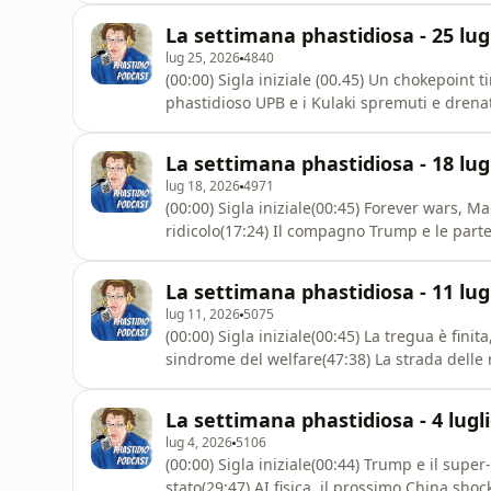
di questo podcast: https://www.spreaker.co
La settimana phastidiosa - 25 lug
not
lug 25, 2026
4840
(00:00) Sigla iniziale (00.45) Un chokepoint ti
phastidioso UPB e i Kulaki spremuti e drenat
interloquito(01:07:03) Attingiamo nei lieti c
juicioDiventa un supporter di questo podca
La settimana phastidiosa - 18 lug
podcast--4672101/support.
lug 18, 2026
4971
(00:00) Sigla iniziale(00:45) Forever wars, 
ridicolo(17:24) Il compagno Trump e le partec
comitati(53:13) AI, il contrappasso distillato(
Cialtronia(01:12:52) Il watchdog e la moglie
La settimana phastidiosa - 11 lug
un suppo
lug 11, 2026
5075
(00:00) Sigla iniziale(00:45) La tregua è finit
sindrome del welfare(47:38) La strada delle ri
presto, fate debito. Con la realtà(01:18:09) 
supporter di questo podcast: https://www.s
La settimana phastidiosa - 4 lugl
-4672101/support
lug 4, 2026
5106
(00:00) Sigla iniziale(00:44) Trump e il super
stato(29:47) AI fisica, il prossimo China shoc