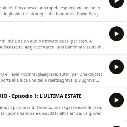
ambini di Dio conosce una rapida espansione anche in
o degli obiettivi strategici del fondatore, David Berg,
i per &ldquo;evangelizzare&rdquo; il territorio, tra cui
movimento in Italia ruota attorno soprattutto a
nni inizia da un audio ritrovato quasi per caso. A
udiocassetta, &egrave; Karen, una bambina vissuta in
ma un racconto che conduce nel mondo
atore, il pastore statunitense David Berg. Attraverso
i e Flavia Piccinni (gi&agrave; autori per OnePodcast
) porta alla luce una delle realt&agrave; pi&ugrave;
secondo Novecento: la setta dei Children of God, i
dal predicatore David Berg, l&rsquo;organizzazione ha
O - Episodio 1: L’ULTIMA ESTATE
na, in provincia di Taranto, una ragazza esce di casa,
 la cugina Sabrina e un&#8217;altra amica. La giovane
 quel momento le sue tracce si perdono nel nulla. E la
ico senza precedenti.See omnystudio.com/listener for