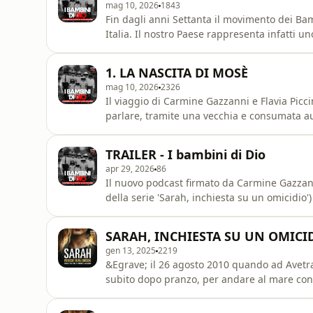
mag 10, 2026
1843
Fin dagli anni Settanta il movimento dei B
Italia. Il nostro Paese rappresenta infatti un
che decide di inviare qui un gruppo di adept
anche sua figlia Faith. Ma la diffusione del 
1. LA NASCITA DI MOSÈ
un&rsquo;
mag 10, 2026
2326
Il viaggio di Carmine Gazzanni e Flavia Picci
parlare, tramite una vecchia e consumata a
Toscana tanto tempo fa. Da qui prende for
dei&nbsp;Bambini di Dio&nbsp;e del suo fond
TRAILER - I bambini di Dio
testimonianze esclusive e inedite,
apr 29, 2026
86
Il nuovo podcast firmato da Carmine Gazzann
della serie 'Sarah, inchiesta su un omicidio'
controverse, sconvolgenti e inquietanti del 
"Bambini di Dio". Fondata negli Stati Uniti 
SARAH, INCHIESTA SU UN OMICIDI
costruito ne
gen 13, 2025
2219
&Egrave; il 26 agosto 2010 quando ad Avetra
subito dopo pranzo, per andare al mare con
si chiama Sarah Scazzi, ha quindici anni. Da
sua storia diventer&agrave; un caso mediat