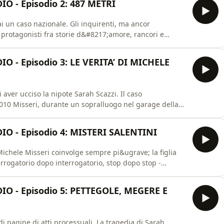
O - Episodio 2: 487 METRI
 un caso nazionale. Gli inquirenti, ma ancor
 protagonisti fra storie d&#8217;amore, rancori e
n modo del tutto accidentale, per la prima volta dopo
e interrogato lo zio, Michele Misseri.See
 - Episodio 3: LE VERITA’ DI MICHELE
 aver ucciso la nipote Sarah Scazzi. Il caso
2010 Misseri, durante un sopralluogo nel garage della
o il 6 ottobre, poi, dopo tre ore in cui non si sa cosa
volta tira in ballo sulla scena del delitto sua figlia
O - Episodio 4: MISTERI SALENTINI
ichele Misseri coinvolge sempre pi&ugrave; la figlia
terrogatorio dopo interrogatorio, stop dopo stop -
&agrave; dell&#8217;omicidio.See
tion.
O - Episodio 5: PETTEGOLE, MEGERE E
di pagine di atti processuali. La tragedia di Sarah