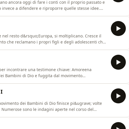
no ancora oggi di fare i conti con il proprio passato e
o invece a difendere e riproporre quelle stesse idee.
 appartenenti all&rsquo;organizzazione, rintracciati in
&rsquo;&egrave; il cosiddetto &ldquo;Fratello
e nel resto d&rsquo;Europa, si moltiplicano. Cresce il
o che reclamano i propri figli e degli adolescenti che,
di fuggire e denunciare quanto vissuto. &Egrave; il
che muore nel 1994. Dopo di lui, la guida
a per incontrare una testimone chiave: Amoreena
 dei Bambini di Dio e fuggita dal movimento
aver vissuto a lungo anche in Italia. Amoreena, che ha
, svela uno degli aspetti pi&ugrave; sconvolgenti della
I
 movimento dei Bambini di Dio finisce pi&ugrave; volte
. Numerose sono le indagini aperte nel corso del
ze negli anni Settanta e quella romana, conclusasi nel
nto di fondi, finanziamenti sospetti o del possibile