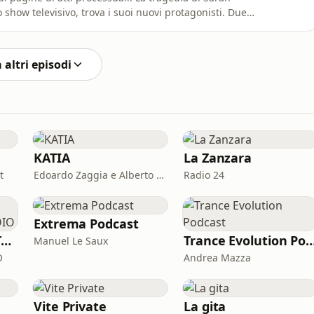
show televisivo, trova i suoi nuovi protagonisti. Due
ni Buccolieri e della supertestimone Anna
podcast dopo lunghe ricerche in Germania - generano
 altri episodi
KATIA
La Zanzara
t
Edoardo Zaggia e Alberto Sacco
Radio 24
Extrema Podcast
STORYTELLERS DI TRACCESONORE STUDIO
Trance Evolution P
Manuel Le Saux
O
Andrea Mazza
Vite Private
La gita