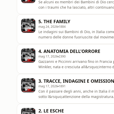
Se alcuni ex membri dei Bambini di Dio cerca
con i traumi che ha lasciato, altri continuan
&Egrave; il caso di alcuni pastori, un tempo
quest'ultima puntata della serie. Tra loro c
5. THE FAMILY
Giuseppe&rd
mag 24, 2026
1884
Le indagini sui Bambini di Dio, in Italia com
numero delle donne fuoriuscite dal moviment
raggiunta la maggiore et&agrave;, decidono 
crollo del sistema costruito da David Berg, 
4. ANATOMIA DELL’ORRORE
dell&rsquo;organizza
mag 17, 2026
2390
Gazzanni e Piccinni arrivano fino in Franci
Winkler, nata e cresciuta all&rsquo;interno
all&rsquo;et&agrave; di diciotto anni, dopo 
raccontato la propria esperienza in un libro
3. TRACCE, INDAGINI E OMISSION
vicenda: a un certo pun
mag 17, 2026
1891
Con il passare degli anni, anche in Italia il
sotto l&rsquo;attenzione della magistratura
tempo, in particolare quella avviata a Firen
1991. Gli investigatori non si occupano solta
2. LE ESCHE
coinvolgime