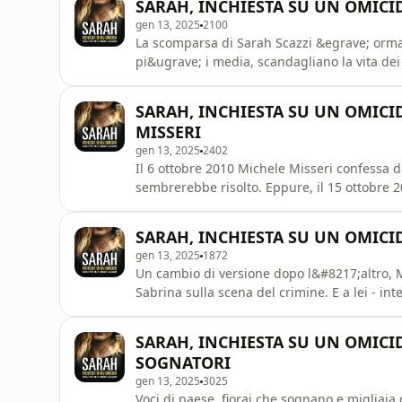
SARAH, INCHIESTA SU UN OMICIDI
privacy info
gen 13, 2025
2100
La scomparsa di Sarah Scazzi &egrave; ormai
pi&ugrave; i media, scandagliano la vita dei
gelosie. Tutto per&ograve; cambia quando, i
33 giorni dalla scomparsa della ragazza vien
SARAH, INCHIESTA SU UN OMICIDIO
omnystudio.com/listener for privacy
MISSERI
gen 13, 2025
2402
Il 6 ottobre 2010 Michele Misseri confessa di
sembrerebbe risolto. Eppure, il 15 ottobre 
sua villetta, prima conferma quanto confessat
sia accaduto, cambia versione. E per la prima 
SARAH, INCHIESTA SU UN OMICIDI
Sabrina. Ri
gen 13, 2025
1872
Un cambio di versione dopo l&#8217;altro, M
Sabrina sulla scena del crimine. E a lei - in
imputa infine l&#8217;intera responsabilit
omnystudio.com/listener for privacy informa
SARAH, INCHIESTA SU UN OMICIDI
SOGNATORI
gen 13, 2025
3025
Voci di paese, fiorai che sognano e migliaia 