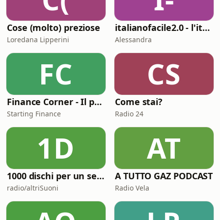
Cose (molto) preziose
italianofacile2.0 - l'italiano con le canzoni
Loredana Lipperini
Alessandra
FC
CS
Finance Corner - Il podcast di Starting Finance
Come stai?
Starting Finance
Radio 24
1D
AT
1000 dischi per un secolo
A TUTTO GAZ PODCAST
radio/altriSuoni
Radio Vela