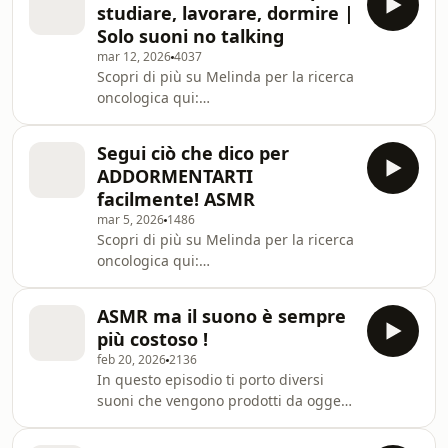
studiare, lavorare, dormire |
choices. Visit
Solo suoni no talking
megaphone.fm/adchoices
mar 12, 2026
4037
Scopri di più su Melinda per la ricerca
oncologica qui:
⁠https://servedby.flashtalking.com/click/1/305361;10
ft_width=1&ft_height=1&gdpr=${GDPR}&gdpr_conse
Segui ciò che dico per
adv In questo episodio ti porto dei
ADDORMENTARTI
suoni piacevolissimi senza il parlato,
facilmente! ASMR
per creare una bolla di
mar 5, 2026
1486
concentrazione perfetta per studiare,
Scopri di più su Melinda per la ricerca
lavorare o rilassarsi.
oncologica qui:
https://servedby.flashtalking.com/click/1/305361;10
ft_width=1&ft_height=1&gdpr=${GDPR}&gdpr_cons
ASMR ma il suono è sempre
adv Learn more about your ad
più costoso !
choices. Visit
feb 20, 2026
2136
megaphone.fm/adchoices
In questo episodio ti porto diversi
suoni che vengono prodotti da oggetti
via via sempre più costosi! L'ultimo
credo tu non l'abbia mai ascoltato. Un