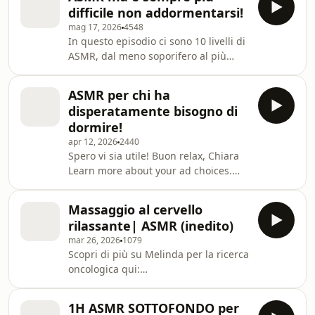
ad choices. Visit
difficile non addormentarsi!
megaphone.fm/adchoices
mag 17, 2026
4548
In questo episodio ci sono 10 livelli di
ASMR, dal meno soporifero al più
irresistibile! Dimmi nei commenti
quale ti è piaciuto di più, sono molto
ASMR per chi ha
curiosa :) Un abbraccio, Chiara Learn
disperatamente bisogno di
more about your ad choices. Visit
dormire!
megaphone.fm/adchoices
apr 12, 2026
2440
Spero vi sia utile! Buon relax, Chiara
Learn more about your ad choices.
Visit megaphone.fm/adchoices
Massaggio al cervello
rilassante| ASMR (inedito)
mar 26, 2026
1079
Scopri di più su Melinda per la ricerca
oncologica qui:
⁠https://servedby.flashtalking.com/click/1/305361;10
ft_width=1&ft_height=1&gdpr=${GDPR}&gdpr_conse
1H ASMR SOTTOFONDO per
adv Learn more about your ad