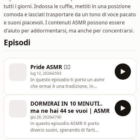
tutti i giorni. Indossa le cuffie, mettiti in una posizione
comoda e lasciati trasportare da un tono di voce pacato
e suoni piacevoli. I contenuti ASMR possono essere
d'aiuto per addormentarsi, ma anche per concentrarsi.
Episodi
Pride ASMR 🏳️‍🌈
lug 12, 2026
2503
In questo episodio ti porto un asmr
che ormai è una tradizione, in
occasione del mese del pride. Spero ti
rilassi! Un abbraccio, Chiara Learn
DORMIRAI IN 10 MINUTI..
more about your ad choices. Visit
ma ne hai 44 se vuoi | ASMR
megaphone.fm/adchoices
giu 28, 2026
2740
in questo episodio ASMR ti porto
diversi suoni, sperando di farti
dormire il più velocemente possibile.