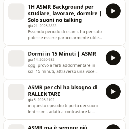
Un abbraccio, Chiara Learn more
1H ASMR Background per
about your ad choices. Visit
studiare, lavorare, dormire |
megaphone.fm/adchoices
Solo suoni no talking
giu 21, 2026
3833
Essendo periodo di esami, ho pensato
potesse essere particolarmente utile.
Può aiutare a concentrarsi anche per
il lavoro, dato che il caldo invece ci
Dormi in 15 Minuti | ASMR
distrae. Un abbraccio, Chiara Learn
giu 14, 2026
982
more about your ad choices. Visit
oggi provo a farti addormentare in
megaphone.fm/adchoices
soli 15 minuti, attraverso una voce
delicata e suoni stupendi. Fammi
sapere se questo ASMR ha
ASMR per chi ha bisogno di
funzionato. Un abbraccio, Chiara
RALLENTARE
Learn more about your ad choices.
giu 5, 2026
2102
Visit megaphone.fm/adchoices
in questo episodio ti porto dei suoni
lentissimi, adatti a contrastare la
frenesia di tutti i giorni. Spero ti
rilassi, Chiara Learn more about your
ASMR ma è sempre più