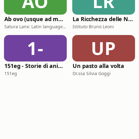
AO
LR
Ab ovo (usque ad mala)
La Ricchezza delle Nazioni
Satura Lanx: Latin language and literature for beginners.
Istituto Bruno Leoni
1-
UP
151eg - Storie di animazione
Un pasto alla volta
151eg
Dr.ssa Silvia Goggi