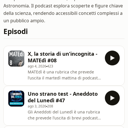
Astronomia. Il podcast esplora scoperte e figure chiave
della scienza, rendendo accessibili concetti complessi a
un pubblico ampio.
Episodi
X, la storia di un’incognita -
MATEdì #08
ago 4, 2026
423
MATEdì è una rubrica che prevede
l’uscita il martedì mattina di podcast
dedicati al mondo della
matematica.L'ottavo episodio parla di
Uno strano test - Aneddoto
una curiosità sulla lettera X,
del Lunedì #47
notoriamente usata come
ago 3, 2026
208
incognita.Per chi volesse info sul libro
Gli Aneddoti del Lunedì è una rubrica
“L’atomo sfuggente” questo è il link al
che prevede l’uscita di brevi podcast
sito della casa editrice:
aneddoti il lunedì mattina alle 7, per
https://www.mondadori.it/libri/latomo-