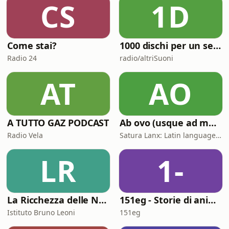
CS
1D
Come stai?
1000 dischi per un secolo
Radio 24
radio/altriSuoni
AT
AO
A TUTTO GAZ PODCAST
Ab ovo (usque ad mala)
Radio Vela
Satura Lanx: Latin language and literature for beginners.
LR
1-
La Ricchezza delle Nazioni
151eg - Storie di animazione
Istituto Bruno Leoni
151eg