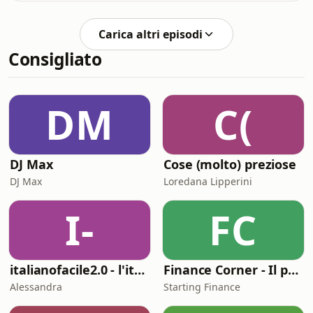
D’Alessandro
(https://www.matteodalessandro.com)Per
Carica altri episodi
chi volesse info sul libro “L’atomo
sfuggente” questo è il link al sito della
Consigliato
casa editrice:
DM
C(
DJ Max
Cose (molto) preziose
DJ Max
Loredana Lipperini
I-
FC
italianofacile2.0 - l'italiano con le canzoni
Finance Corner - Il podcast di Starting Finance
Alessandra
Starting Finance