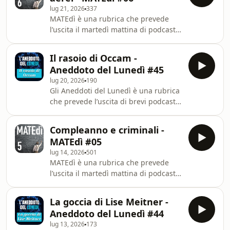
Atelier.Scritta e realizzata da Alan
disponibile
lug 21, 2026
337
Zamboni.Sound design: Matteo
MATEdì è una rubrica che prevede
D’Alessandro
l’uscita il martedì mattina di podcast
(https://www.matteodalessandro.com)Per
dedicati al mondo della
chi volesse info sul libro “L’atomo
matematica.Prodotta dall'Ass.
sfuggente” questo è il link al sito della
Il rasoio di Occam -
Culturale Atelier. Scritta e realizzata
casa editrice:
Aneddoto del Lunedì #45
da Alan Zamboni. Sound design:
lug 20, 2026
190
Matteo d’Alessandro.Per chi volesse
Gli Aneddoti del Lunedì è una rubrica
info sul libro “L’atomo sfuggente”
che prevede l’uscita di brevi podcast
questo è il link al sito della casa
aneddoti il lunedì mattina alle 7, per
editrice:
cominciare la settimana bene ma non
https://www.mondadori.it/libri/latomo-
Compleanno e criminali -
benissimo.Prodotta dall'Ass. Culturale
sfuggente-alan-zamboni/Il romanzo è
MATEdì #05
Atelier.Scritta e realizzata da Alan
disponibile
lug 14, 2026
501
Zamboni.Sound design: Matteo
MATEdì è una rubrica che prevede
D’Alessandro
l’uscita il martedì mattina di podcast
(https://www.matteodalessandro.com)Per
dedicati al mondo della
chi volesse info sul libro “L’atomo
matematica.Prodotta dall'Ass.
sfuggente” questo è il link al sito della
La goccia di Lise Meitner -
Culturale Atelier. Scritta e realizzata
casa editrice:
Aneddoto del Lunedì #44
da Alan Zamboni. Sound design:
lug 13, 2026
173
Matteo d’Alessandro.Per chi volesse