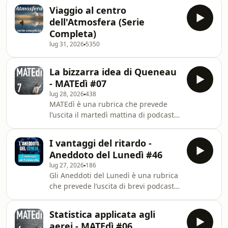
cominciare la settimana bene ma non
sfuggente-alan-zamboni/Il romanzo è
Viaggio al centro
benissimo.Prodotta dall'Ass. Culturale
disponibile in tutte le librer
dell'Atmosfera (Serie
Atelier.Scritta e realizzata da Alan
Completa)
Zamboni.Sound design: Matteo
lug 31, 2026
5350
D’Alessandro
(https://www.matteodalessandro.com)Per
chi volesse info sul libro “L’atomo
La bizzarra idea di Queneau
sfuggente” questo è il link al sito della
- MATEdì #07
casa editrice:
lug 28, 2026
438
MATEdì è una rubrica che prevede
l’uscita il martedì mattina di podcast
dedicati al mondo della
matematica.Prodotta dall'Ass.
I vantaggi del ritardo -
Culturale Atelier. Scritta e realizzata
Aneddoto del Lunedì #46
da Alan Zamboni. Sound design:
lug 27, 2026
186
Matteo d’Alessandro.Per chi volesse
Gli Aneddoti del Lunedì è una rubrica
info sul libro “L’atomo sfuggente”
che prevede l’uscita di brevi podcast
questo è il link al sito della casa
aneddoti il lunedì mattina alle 7, per
editrice:
cominciare la settimana bene ma non
https://www.mondadori.it/libri/latomo-
Statistica applicata agli
benissimo.Prodotta dall'Ass. Culturale
sfuggente-alan-zamboni/Il romanzo è
aerei - MATEdì #06