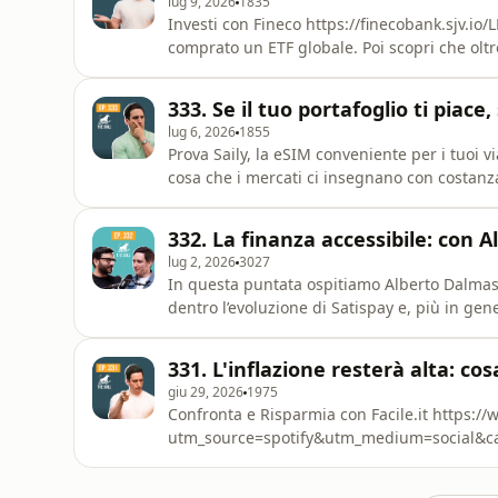
lug 9, 2026
1835
Investi con ⁠⁠⁠⁠⁠⁠⁠⁠⁠⁠⁠⁠⁠⁠⁠⁠⁠⁠⁠⁠⁠⁠⁠Fineco⁠⁠⁠⁠⁠⁠⁠⁠⁠⁠⁠⁠⁠⁠⁠⁠⁠⁠⁠⁠⁠⁠⁠ http
comprato un ETF globale. Poi scopri che oltre
davvero questa la diversificazione che avev
globale che pesa i mercati in base al PIL anz
333. Se il tuo portafoglio ti piace
lug 6, 2026
1855
Prova Saily, la eSIM conveniente per i tuoi viaggi:⁠⁠
cosa che i mercati ci insegnano con costanza
che durano meno. Negli ultimi sei mesi del 2026 le principali asset class si sono mosse in modo
sorprendentemente incoerente rispetto alle 
332. La finanza accessibile: con 
rumo
lug 2, 2026
3027
In questa puntata ospitiamo Alberto Dalmasso, CEO e 
dentro l’evoluzione di Satispay e, più in gen
contemporanea: la democratizzazione degli in
dei mercati tra pubblico e privato. Parliamo di cultura finanziaria, del rapporto tra italiani e
331. L'inflazione resterà alta: co
investiment
giu 29, 2026
1975
Confronta e Risparmia con ⁠⁠⁠Facile.it⁠⁠⁠ https://www.facile.it/facile-it-club-come-funziona.html?
utm_source=spotify&utm_medium=social&campaign=podc
domanda che potrebbe cambiare il modo in cui
tornasse più? Negli ultimi mesi inflazione e tassi hanno sorpreso tutti, ribaltando uno scenario che