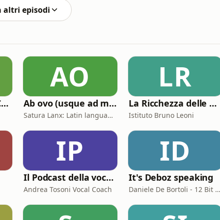
 altri episodi
AO
LR
A TUTTO GAZ PODCAST
Ab ovo (usque ad mala)
La Ricchezza delle Nazioni
Satura Lanx: Latin language and literature for beginners.
Istituto Bruno Leoni
IP
ID
a
Il Podcast della voce e del canto
It's Deboz speaking
Andrea Tosoni Vocal Coach
Daniele De Bortoli - 12 Bit Retrogaming Tr