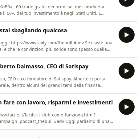
s://finecobank.sjv.io/LKoB9a , 60 trade gratis nei primi sei mesi #adv Hai
 il 60% del tuo investimento è negli Stati Uniti. È
i in mente?In questa puntata analizziamo il primo ETF
iché alla capita
, stai sbagliando qualcosa
⁠⁠ https://www.saily.com/thebull #adv Se esiste una
, è che le convinzioni più solide sono spesso quelle
aspettative: le azioni hanno ignorato gran parte del
Alberto Dalmasso, CEO di Satispay
co-fondatore di Satispay. Alberto ci porta
erale, dentro alcuni dei grandi temi della finanza
vestimenti, il ruolo del risparmio privato e il futuro
sa fare con lavoro, risparmi e investimenti
ast_thebull #adv Oggi parliamo di una
 gestisci i tuoi soldi: e se l'inflazione al 2% non