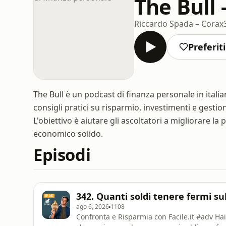
The Bull 
Riccardo Spada – Corax
Preferiti
The Bull è un podcast di finanza personale in ital
consigli pratici su risparmio, investimenti e gesti
L'obiettivo è aiutare gli ascoltatori a migliorare la
economico solido.
Episodi
342. Quanti soldi tenere fermi su
ago 6, 2026
1108
Confronta e Risparmia con ⁠⁠⁠Facile.it⁠⁠⁠ #adv Hai dei soldi fermi sul conto. Non è tanto il quanto — è