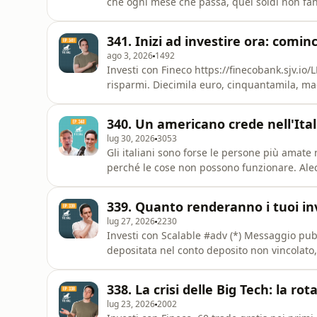
che ogni mese che passa, quei soldi non fanno assolutame
miliardi parcheggiati sui conti correnti, ero
sbagliata: o rischi "giocando in Borsa" opp
341. Inizi ad investire ora: cominc
ago 3, 2026
1492
Investi con ⁠⁠⁠⁠⁠⁠⁠⁠⁠⁠⁠⁠⁠⁠⁠⁠⁠⁠⁠⁠⁠⁠⁠Fineco⁠⁠⁠⁠⁠⁠⁠⁠⁠⁠⁠⁠⁠⁠⁠⁠⁠⁠⁠⁠⁠⁠⁠ ⁠https
risparmi. Diecimila euro, cinquantamila, ma
le settimane, i mesi, gli anni passano senza che tu faccia nulla. Il 9
non si fa scegliendo lo strumento sbagliato. 
340. Un americano crede nell'Itali
lug 30, 2026
3053
Gli italiani sono forse le persone più amate
perché le cose non possono funzionare. Alec Ross ha lavorato con Obama, ha investito in
Robinhood e Scaled AI. E ha scritto un libro 
una confutazione dell'America. È un'affermazione di italianità. Parlia
339. Quanto renderanno i tuoi in
trent'anni,
lug 27, 2026
2230
Investi con ⁠⁠⁠⁠⁠⁠⁠⁠⁠⁠⁠⁠⁠⁠⁠⁠⁠⁠⁠⁠⁠⁠⁠Scalable⁠⁠⁠⁠⁠⁠⁠⁠⁠⁠⁠⁠⁠⁠⁠⁠⁠⁠⁠⁠⁠⁠⁠ #adv (*) Messaggio pubblicitario. Tasso lordo annuo variabile sulla liquidità
depositata nel conto deposito non vincolato
BCE e tasso bonus discrezionale. Liquidità 
riconosciuti. Foglio informativo e condizioni
338. La crisi delle Big Tech: la rot
lug 23, 2026
2002