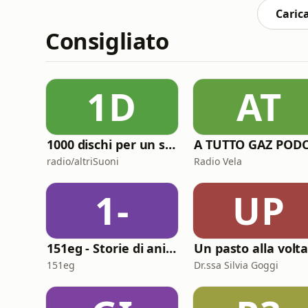
fino a poco
Carica
Consigliato
1D
AT
1000 dischi per un secolo
radio/altriSuoni
Radio Vela
1-
UP
151eg - Storie di animazione
Un pasto alla volt
151eg
Dr.ssa Silvia Goggi