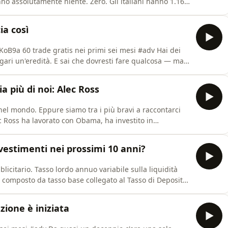
nte niente. Zero. Gli italiani hanno 1.163
si anno dopo anno dall'inflazione. Il problema è un'idea
ure stai sereno tenendo tutto fermo. Ma in mezzo c
ia così
://finecobank.sjv.io/LKoB9a 60 trade gratis nei primi sei mesi #adv Hai dei
gari un'eredità. E sai che dovresti fare qualcosa — ma
0% degli errori da principiante
Si fa
a più di noi: Alec Ross
 nel mondo. Eppure siamo tra i più bravi a raccontarci
sull'Italia con la parola "American" cancellata. Non è
mo di cosa blocca l'Italia da
vestimenti nei prossimi 10 anni?
, composto da tasso base collegato al Tasso di Deposito
allocata presso banche partner e fondi monetari
 su scalable.capita
azione è iniziata