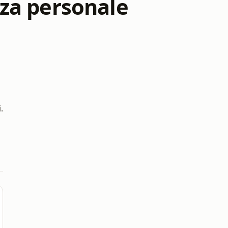
anza personale
.