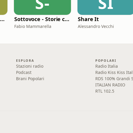
S-
SI
Performance 360 - Prestazione e Benessere
Sottovoce - Storie criminali
Share It
Fabio Mammarella
Alessandro Vecchi
ESPLORA
POPOLARI
Stazioni radio
Radio Italia
Podcast
Radio Kiss Kiss Ital
Brani Popolari
RDS 100% Grandi S
ITALIAN RADIO
RTL 102.5