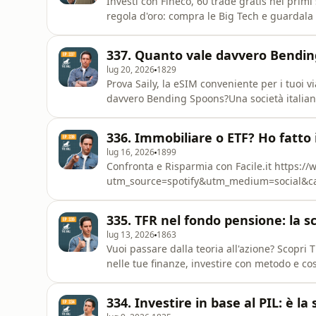
Investi con ⁠⁠⁠⁠⁠⁠⁠⁠⁠⁠⁠⁠⁠⁠⁠⁠⁠⁠⁠⁠⁠⁠⁠Fineco⁠⁠⁠⁠⁠⁠⁠⁠⁠⁠⁠⁠⁠⁠⁠⁠⁠⁠⁠⁠⁠⁠⁠, 60 trade gratis nei primi sei mesi #adv 
regola d'oro: compra le Big Tech e guardala 
Nvidia, Amazon, Alphabet, Meta, Tesla. Le s
337. Quanto vale davvero Bendi
lug 20, 2026
1829
Prova Saily, la eSIM conveniente per i tuoi viaggi:⁠
davvero Bending Spoons?Una società italiana 
dollari. Ma il prezzo di mercato racconta tutta la storia? In questo video u
Spoons per capire come si valuta davvero un
336. Immobiliare o ETF? Ho fatto i
lug 16, 2026
1899
Confronta e Risparmia con ⁠⁠⁠Facile.it⁠⁠⁠ https
utm_source=spotify&utm_medium=social&campaign=podc
o investire in ETF? È una delle decisioni fi
anche una delle più ricche di luoghi comuni. In questa puntata mettiamo da parte le opinion
335. TFR nel fondo pensione: la s
facciamo i conti veri:
lug 13, 2026
1863
Vuoi passare dalla teoria all'azione? Scopri The Bull Academy: il percorso pratico per mettere ordine
nelle tue finanze, investire con metodo e cos
https://academy.thebull.it/?utm_source=s
1° luglio 2026 è entrato in vigore il nuovo 
334. Investire in base al PIL: è la
esplicitam