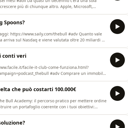
Da quasi un decennio c'era una sola
crescere più di chiunque altro. Apple, Microsoft,
ette meraviglie che ogni anno salivano e facevano
sembrare un folle chiunque parlasse di diversificazione. Nei primi se
ng Spoons?
⁠⁠⁠ https://www.saily.com/thebull #adv Quanto vale
arriva sul Nasdaq e viene valutata oltre 20 miliardi di
siamo il caso Bending
’azienda: dal Discounted Cash Flow ai tre numeri che c
 conti veri
://www.facile.it/facile-it-club-come-funziona.html?
ast_thebull #adv Comprare un immobile
nanziarie più importanti che possiamo prendere, ma
i e
celta che può costarti 100.000€
truire un portafoglio coerente con i tuoi obiettivi:
potify&utm_medium=podcast&utm_campaign=ep335 Dal
meccanismo di silenzio-assenso sul TFR: se non scegli
 soluzione?