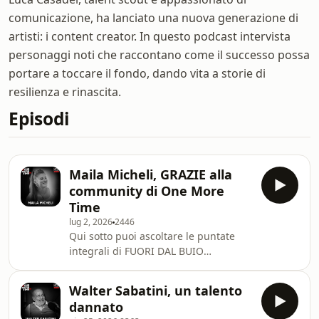
comunicazione, ha lanciato una nuova generazione di
artisti: i content creator. In questo podcast intervista
personaggi noti che raccontano come il successo possa
portare a toccare il fondo, dando vita a storie di
resilienza e rinascita.
Episodi
Maila Micheli, GRAZIE alla
community di One More
Time
lug 2, 2026
2446
Qui sotto puoi ascoltare le puntate
integrali di FUORI DAL BUIO
https://open.spotify.com/show/5L5v3AKzqbRVNZ9i
si=5f252edc6a594c60 Poche settimane
Walter Sabatini, un talento
fa, siamo andati a casa di Maila per
dannato
raccontarvi i risultati della nostra