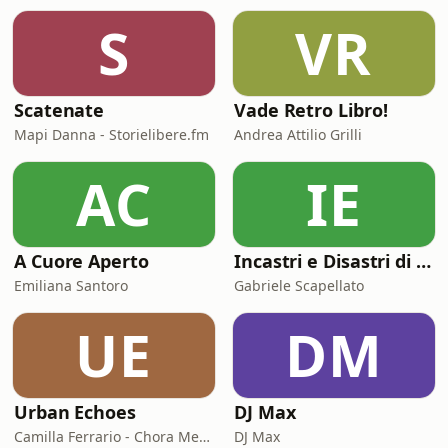
S
VR
Scatenate
Vade Retro Libro!
Mapi Danna - Storielibere.fm
Andrea Attilio Grilli
AC
IE
A Cuore Aperto
Incastri e Disastri di Coppia
Emiliana Santoro
Gabriele Scapellato
UE
DM
Urban Echoes
DJ Max
Camilla Ferrario - Chora Media
DJ Max