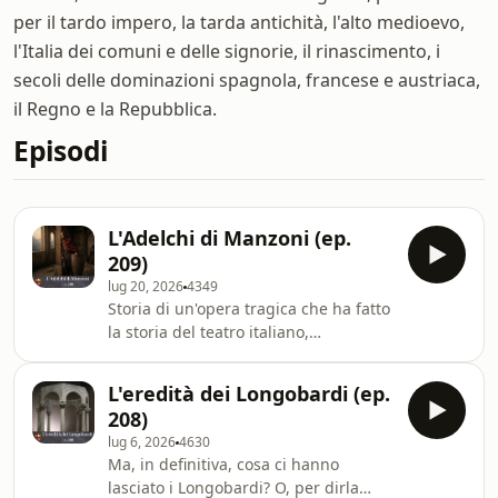
per il tardo impero, la tarda antichità, l'alto medioevo,
l'Italia dei comuni e delle signorie, il rinascimento, i
secoli delle dominazioni spagnola, francese e austriaca,
il Regno e la Repubblica.
Episodi
L'Adelchi di Manzoni (ep.
209)
lug 20, 2026
4349
Storia di un'opera tragica che ha fatto
la storia del teatro italiano,
contribuendo a plasmare la nostra
idea di medioevo. --- Iscriviti alla mia
L'eredità dei Longobardi (ep.
mailing list: Link:⁠⁠⁠⁠⁠⁠⁠⁠⁠⁠⁠⁠
208)
https://italiastoria.voxmail.it/user/register⁠⁠⁠⁠⁠⁠⁠⁠⁠⁠⁠⁠
lug 6, 2026
4630
Ti piace il podcast? sostienilo,
Ma, in definitiva, cosa ci hanno
accedendo all’episodio premium, al
lasciato i Longobardi? O, per dirla
canale su telegram, alla citazione nel