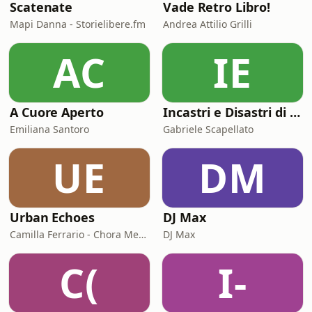
Scatenate
Vade Retro Libro!
Mapi Danna - Storielibere.fm
Andrea Attilio Grilli
AC
IE
A Cuore Aperto
Incastri e Disastri di Coppia
Emiliana Santoro
Gabriele Scapellato
UE
DM
Urban Echoes
DJ Max
Camilla Ferrario - Chora Media
DJ Max
C(
I-