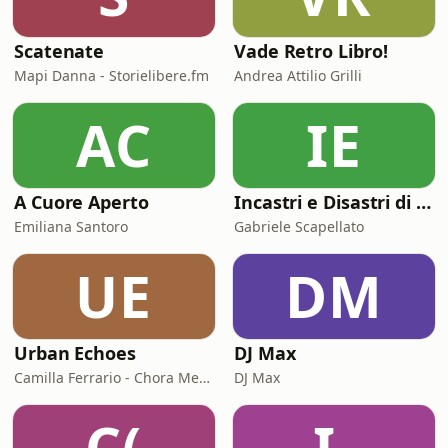
che gli parla, la dengue che
Scatenate
Vade Retro Libro!
Mapi Danna - Storielibere.fm
Andrea Attilio Grilli
AC
IE
A Cuore Aperto
Incastri e Disastri di Coppia
Emiliana Santoro
Gabriele Scapellato
UE
DM
Urban Echoes
DJ Max
Camilla Ferrario - Chora Media
DJ Max
C(
I-