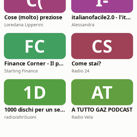
Cose (molto) preziose
italianofacile2.0 - l'italiano con le canzoni
Loredana Lipperini
Alessandra
FC
CS
Finance Corner - Il podcast di Starting Finance
Come stai?
Starting Finance
Radio 24
1D
AT
1000 dischi per un secolo
A TUTTO GAZ PODCAST
radio/altriSuoni
Radio Vela