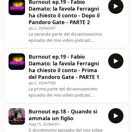
Burnout ep.19 - Fabio
marzo, in provincia di Bergamo, un
Damato: la favola Ferragni
ragazzino di tredici anni è entrato a
ha chiesto il conto - Dopo il
scuola e ha accoltellato la sua
Pandoro Gate - PARTE 2
professoressa di francese. Aveva
giu 2, 2026
5347
preparato una maglietta con una
La seconda parte del diciannovesimo
scritta fatta a mano, un manifesto e
episodio del mio video-podcast.
un video da diffondere per essere
Ospite: Fabio Damato, ex manager di
celebrato onli
Chiara Ferragni. Fabio Damato è stato,
Burnout ep.19 - Fabio
per anni, una delle figure più potenti
Damato: la favola Ferragni
del sistema Ferragni: il manager, il
ha chiesto il conto - Prima
migliore amico, l’uomo dietro le
del Pandoro Gate - PARTE 1
quinte di un impero digitale che
giu 2, 2026
7500
sembrava invincibile. Ma anche
La prima parte del diciannovesimo
spettatore del sistema parallelo,
episodio del mio video-podcast.
quello dei “Ferragnez”, crollato non a
Ospite: Fabio Maria Damato, ex
caso subito
manager di Chiara Ferragni.Fabio
Burnout ep.18 - Quando si
Damato è stato, per anni, una delle
ammala un figlio
figure più potenti del sistema
mag 15, 2026
6351
Ferragni: il manager, il migliore
Il diciottesimo episodio del mio video-