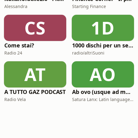
Alessandra
Starting Finance
CS
1D
Come stai?
1000 dischi per un secolo
Radio 24
radio/altriSuoni
AT
AO
A TUTTO GAZ PODCAST
Ab ovo (usque ad mala)
Radio Vela
Satura Lanx: Latin language and literature for beginners.