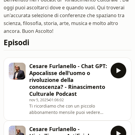
oggi puoi ascoltarci dove e quando vuoi. Qui troverai
un'accurata selezione di conferenze che spaziano tra
scienza, filosofia, storia, arte, musica e molto altro
ancora. Buon Ascolto!
Episodi
Cesare Furlanello - Chat GPT:
Apocalisse dell'uomo o
rivoluzione della
conoscenza? - Rinascimento
Culturale Podcast
nov 5, 2025
01:06:02
Ti ricordiamo che con un piccolo
abbonamento mensile puoi vedere
questa videoconferenza sul nostro
canale Youtube e Patreon senza
Cesare Furlanello -
interruzioni