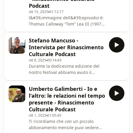
Podcast
ascoltarci dove e quando vuoi.Qu
ott 15, 2025
01:12:17
l&#39;immagine dell&#39;episodio è:
Thomas Calloway “Tom” Lea III (1907-
2001), The 2000 Yard Stare (1944)
Stefano Mancuso -
Intervista per Rinascimento
Culturale Podcast
ott 8, 2025
00:14:43
Durante la dodicesima edizione del
nostro festival abbiamo avuto il
piacere di incontrare Stefano
Mancuso, uno dei massimi esperti al
Umberto Galimberti - Io e
mondo di neurobiologia
l'altro: le relazioni nel tempo
vegetale.Autore di libri come La
presente - Rinascimento
Nazione delle Piante, Mancuso ci
Culturale Podcast
invita da anni a guardare il mondo
ott 1, 2025
01:05:45
vegetale con occhi nuovi. Buon
Ti ricordiamo che con un piccolo
ascolto!Ecco le domande che gli
abbonamento mensile puoi vedere
abbiamo posto: -Le piante possono