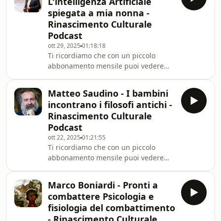
L'intelligenza Artificiale
pubblicitarie.https://www.youtube.com/channel/
spiegata a mia nonna -
nel Podcast di &quot;Rinascimento
Rinascimento Culturale
Culturale&quot;.Da oggi puoi
Podcast
ascoltarci dove e quando vuoi.Qu
ott 29, 2025
01:18:18
Ti ricordiamo che con un piccolo
abbonamento mensile puoi vedere
questa videoconferenza sul nostro
canale Youtube e Patreon senza
Matteo Saudino - I bambini
interruzioni
incontrano i filosofi antichi -
pubblicitarie.https://www.youtube.com/channel/
Rinascimento Culturale
nel Podcast di &quot;Rinascimento
Podcast
Culturale&quot;.Da oggi puoi
ott 22, 2025
01:21:55
ascoltarci dove e quando vuoi.Qu
Ti ricordiamo che con un piccolo
abbonamento mensile puoi vedere
questa videoconferenza sul nostro
canale Youtube e Patreon senza
Marco Boniardi - Pronti a
interruzioni
combattere Psicologia e
pubblicitarie.https://www.youtube.com/channel/
fisiologia del combattimento
nel Podcast di &quot;Rinascimento
- Rinascimento Culturale
Culturale&quot;.Da oggi puoi