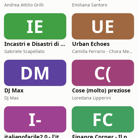
Andrea Attilio Grilli
Emiliana Santoro
IE
UE
Incastri e Disastri di Coppia
Urban Echoes
Gabriele Scapellato
Camilla Ferrario - Chora Media
DM
C(
DJ Max
Cose (molto) preziose
DJ Max
Loredana Lipperini
I-
FC
italianofacile2.0 - l'italiano con le canzoni
Finance Corner - Il podcast di Starting Finance