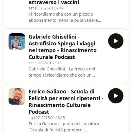
attraverso i vaccini
Culturale".Da oggi puoi ascoltarci
set 10, 2025
01:09:49
dove e quando vuoi.Qui troverai
Ti ricordiamo che con un piccolo
abbonamento mensile puoi vedere
questa videoconferenza sul nostro
canale Youtube e Patreon senza
Gabriele Ghisellini -
interruzioni
Astrofisico Spiega i viaggi
pubblicitarie.https://www.youtube.com/channel/
nel tempo - Rinascimento
nel Podcast di &quot;Rinascimento
Culturale Podcast
Culturale&quot;.Da oggi puoi
set 3, 2025
01:29:28
ascoltarci dove e quando vuoi.Qu
Gabriele Ghisellini - La freccia del
tempo Ti ricordiamo che con un
piccolo abbonamento mensile puoi
vedere questa videoconferenza sul
Enrico Galiano - Scuola di
nostro canale Youtube e Patreon
Felicità per eterni ripetenti -
senza interruzioni
Rinascimento Culturale
pubblicitarie.https://www.youtube.com/channel/
Podcast
nel Podcast di "Rinascimento
ago 27, 2025
01:13:15
Culturale".Da oggi puoi
Enrico Galiano ci parla del suo libro
"Scuola di felicità per eterni