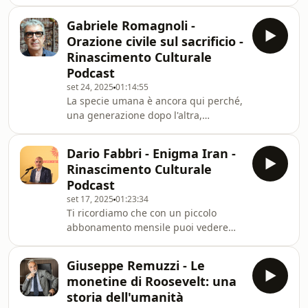
questa videoconferenza sul nostro
essere considerate intelligenti?-Nei
canale Youtube e Patreon senza
suoi stu
Gabriele Romagnoli -
interruzioni
Orazione civile sul sacrificio -
pubblicitarie.https://www.youtube.com/channel/
Rinascimento Culturale
nel Podcast di &quot;Rinascimento
Podcast
Culturale&quot;.Da oggi puoi
set 24, 2025
01:14:55
ascoltarci dove e quando vuoi.Qu
La specie umana è ancora qui perché,
una generazione dopo l'altra,
qualcuno ha saputo sacrificarsi. Una
regola che vale in ogni microcosmo,
Dario Fabbri - Enigma Iran -
ogni famiglia, ogni coppia.Ma della
Rinascimento Culturale
quale abbiamo perso l'importanza
Podcast
perché abbiamo
set 17, 2025
01:23:34
sostituito sacrificio con resilienza, che
Ti ricordiamo che con un piccolo
non è la stessa
abbonamento mensile puoi vedere
cosa.Gabriele Romagnoli è giornalista,
questa videoconferenza sul nostro
saggista e narratore, a lungo inviato
canale Youtube e Patreon senza
per “La Stampa”, direttore di “GQ” e
Giuseppe Remuzzi - Le
interruzioni
Rais
monetine di Roosevelt: una
pubblicitarie.https://www.youtube.com/channel/
storia dell'umanità
nel Podcast di "Rinascimento