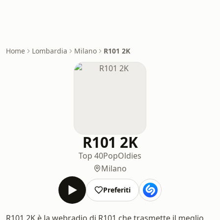
Home
Lombardia
Milano
R101 2K
R101 2K
Top 40
Pop
Oldies
Milano
Preferiti
R101 2K è la webradio di R101 che trasmette il meglio