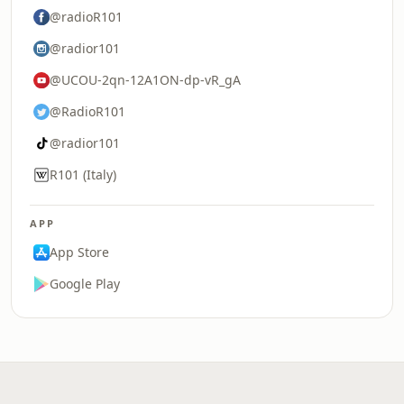
@radioR101
@radior101
@UCOU-2qn-12A1ON-dp-vR_gA
@RadioR101
@radior101
R101 (Italy)
APP
App Store
Google Play