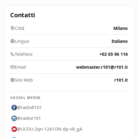
Contatti
Città
Milano
Lingua
Italiano
Telefono
+02 65 96 116
Email
webmaster.r101@r101.it
Sito Web
r101.it
SOCIAL MEDIA
@radioR101
@radior101
@UCOU-2qn-12A1ON-dp-vR_gA