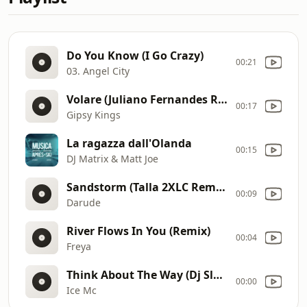
Do You Know (I Go Crazy)
00:21
03. Angel City
Volare (Juliano Fernandes Remix)
00:17
Gipsy Kings
La ragazza dall'Olanda
00:15
DJ Matrix & Matt Joe
Sandstorm (Talla 2XLC Remix)
00:09
Darude
River Flows In You (Remix)
00:04
Freya
Think About The Way (Dj Slaving Reboot)
00:00
Ice Mc