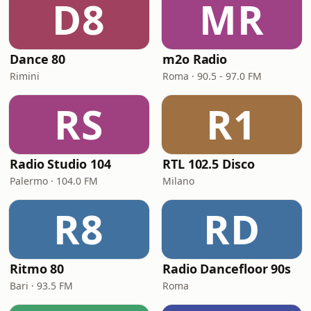
D8
MR
Dance 80
m2o Radio
Rimini
Roma · 90.5 - 97.0 FM
RS
R1
Radio Studio 104
RTL 102.5 Disco
Palermo · 104.0 FM
Milano
R8
RD
Ritmo 80
Radio Dancefloor 90s
Bari · 93.5 FM
Roma