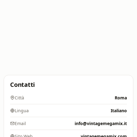
Contatti
Città
Roma
Lingua
Italiano
Email
info@vintagemegamix.it
Sito Web
vintagemegamix.com