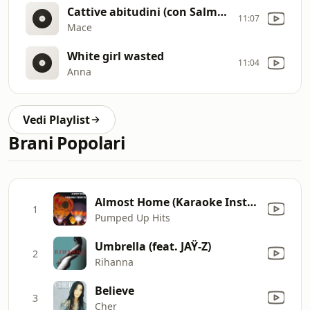
Cattive abitudini (con Salmo & Colapesce)
11:07
Mace
White girl wasted
11:04
Anna
Vedi Playlist
Brani Popolari
Almost Home (Karaoke Instrumental Version) [Originally performed by Mariah Carey]
1
Pumped Up Hits
Umbrella (feat. JAŸ-Z)
2
Rihanna
Believe
3
Cher