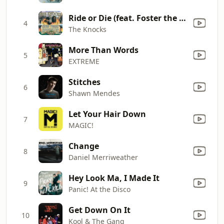
Ride or Die (feat. Foster the People)
4
The Knocks
More Than Words
5
EXTREME
Stitches
6
Shawn Mendes
Let Your Hair Down
7
MAGIC!
Change
8
Daniel Merriweather
Hey Look Ma, I Made It
9
Panic! At the Disco
Get Down On It
10
Kool & The Gang