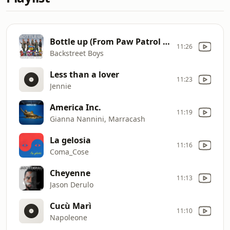
Bottle up (From Paw Patrol The Dino Movie)
11:26
Backstreet Boys
Less than a lover
11:23
Jennie
America Inc.
11:19
Gianna Nannini, Marracash
La gelosia
11:16
Coma_Cose
Cheyenne
11:13
Jason Derulo
Cucù Marì
11:10
Napoleone