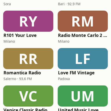
Sora
Bari · 92.9 FM
RY
RM
R101 Your Love
Radio Monte Carlo 2 - Amor Latino
Milano
Milano
RR
LF
Romantica Radio
Love FM Vintage
Salerno · 93.6 FM
Padova
VC
UM
Venice Classic Radio
United Music Love