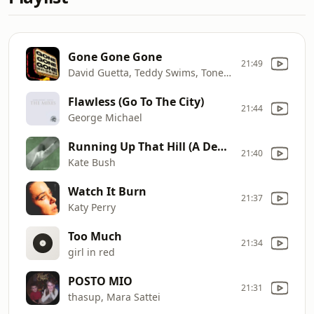
Gone Gone Gone
21:49
David Guetta, Teddy Swims, Tones And I
Flawless (Go To The City)
21:44
George Michael
Running Up That Hill (A Deal With God)
21:40
Kate Bush
Watch It Burn
21:37
Katy Perry
Too Much
21:34
girl in red
POSTO MIO
21:31
thasup, Mara Sattei