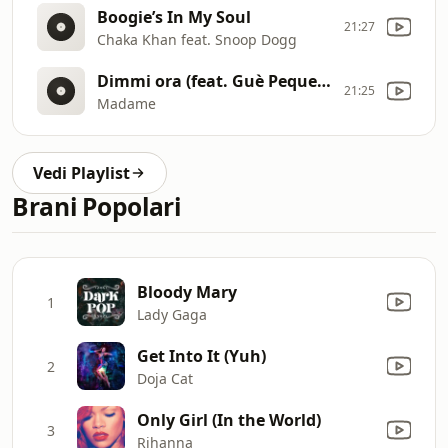
Boogie’s In My Soul
21:27
Chaka Khan feat. Snoop Dogg
Dimmi ora (feat. Guè Pequeno)
21:25
Madame
Vedi Playlist
Brani Popolari
Bloody Mary
1
Lady Gaga
Get Into It (Yuh)
2
Doja Cat
Only Girl (In the World)
3
Rihanna