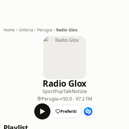
Home
Umbria
Perugia
Radio Glox
Radio Glox
Sport
Pop
Talk
Notizie
Perugia
92.0 - 97.2 FM
Preferiti
Playlist