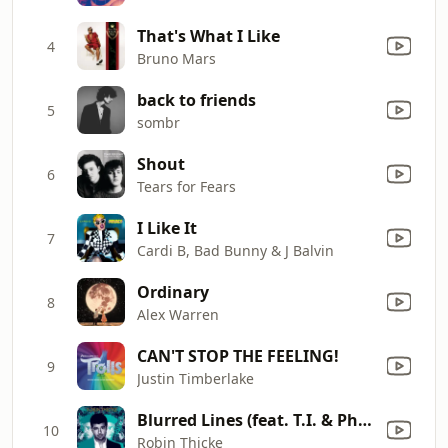
That's What I Like
4
Bruno Mars
back to friends
5
sombr
Shout
6
Tears for Fears
I Like It
7
Cardi B, Bad Bunny & J Balvin
Ordinary
8
Alex Warren
CAN'T STOP THE FEELING!
9
Justin Timberlake
Blurred Lines (feat. T.I. & Pharrell)
10
Robin Thicke