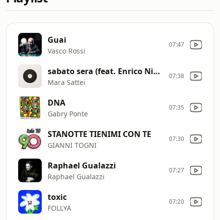
Guai
07:47
Vasco Rossi
sabato sera (feat. Enrico Nigiotti)
07:38
Mara Sattei
DNA
07:35
Gabry Ponte
STANOTTE TIENIMI CON TE
07:30
GIANNI TOGNI
Raphael Gualazzi
07:27
Raphael Gualazzi
toxic
07:20
FOLLYA