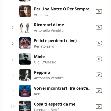
Per Una Notte O Per Sempre
4
Annalisa
Ricordati di me
5
Antonello Venditti
Felici e perdenti (Live)
6
Renato Zero
Miele
7
Gigi D'Alessio
Peppino
8
Antonello Venditti
Vorrei incontrarti fra cent'anni (feat. Tosca)
9
Ron
Cosa ti aspetti da me
10
Loredana Bertè