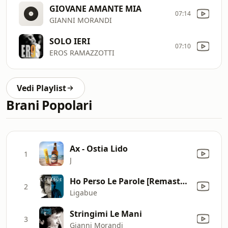
GIOVANE AMANTE MIA
07:14
GIANNI MORANDI
SOLO IERI
07:10
EROS RAMAZZOTTI
Vedi Playlist
Brani Popolari
Ax - Ostia Lido
1
J
Ho Perso Le Parole [Remastered]
2
Ligabue
Stringimi Le Mani
3
Gianni Morandi