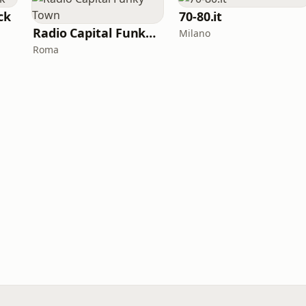
ck
70-80.it
Radio Capital Funky Town
Milano
Roma