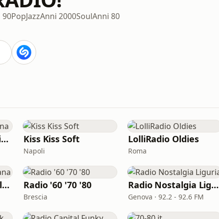
 90
Pop
Jazz
Anni 2000
Soul
Anni 80
Radio Master l'Italiana
Kiss Kiss Soft
LolliRadio Oldies
Napoli
Roma
Rai Radio Tutta Italiana
Radio '60 '70 '80
Radio Nostalgia Liguria
Brescia
Genova · 92.2 - 92.6 FM