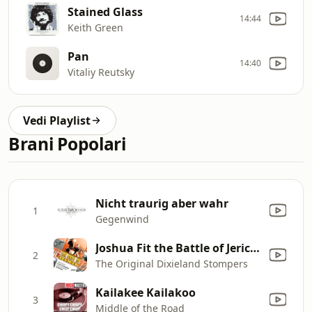
Stained Glass
14:44
Keith Green
Pan
14:40
Vitaliy Reutsky
Vedi Playlist
Brani Popolari
Nicht traurig aber wahr
1
Gegenwind
Joshua Fit the Battle of Jericho
2
The Original Dixieland Stompers
Kailakee Kailakoo
3
Middle of the Road