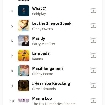
What If
4
Coldplay
Let the Silence Speak
5
Ginny Owens
Mandy
6
Barry Manilow
Lambada
7
Kaoma
Masihlanganeni
8
Debby Boone
I Hear You Knocking
9
Dave Edmunds
Mama Loo
10
The Les Humphries Singers