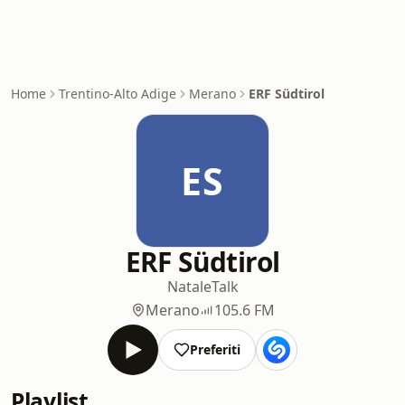
Home
Trentino-Alto Adige
Merano
ERF Südtirol
ES
ERF Südtirol
Natale
Talk
Merano
105.6 FM
Preferiti
Playlist