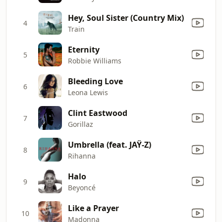
Hey, Soul Sister (Country Mix)
4
Train
Eternity
5
Robbie Williams
Bleeding Love
6
Leona Lewis
Clint Eastwood
7
Gorillaz
Umbrella (feat. JAŸ-Z)
8
Rihanna
Halo
9
Beyoncé
Like a Prayer
10
Madonna