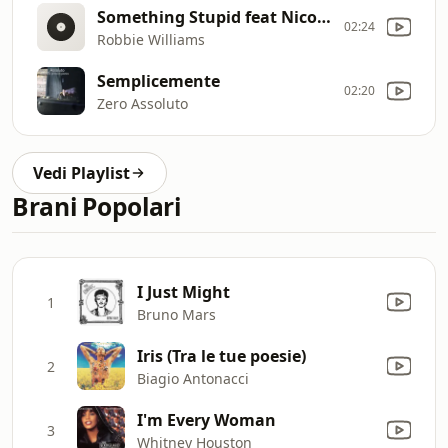
Something Stupid feat Nicole Kidman
02:24
Robbie Williams
Semplicemente
02:20
Zero Assoluto
Vedi Playlist
Brani Popolari
I Just Might
1
Bruno Mars
Iris (Tra le tue poesie)
2
Biagio Antonacci
I'm Every Woman
3
Whitney Houston