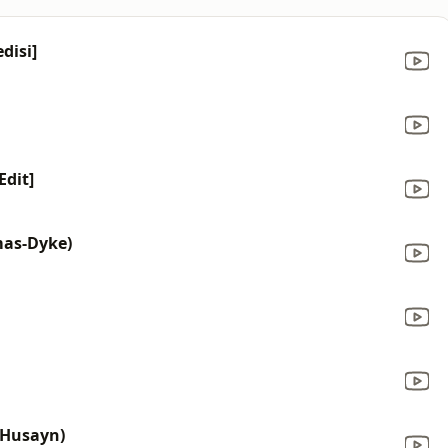
edisi]
Edit]
mas-Dyke)
q Husayn)