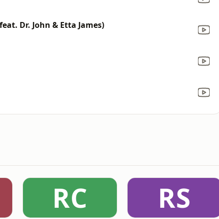
eat. Dr. John & Etta James)
RC
RS