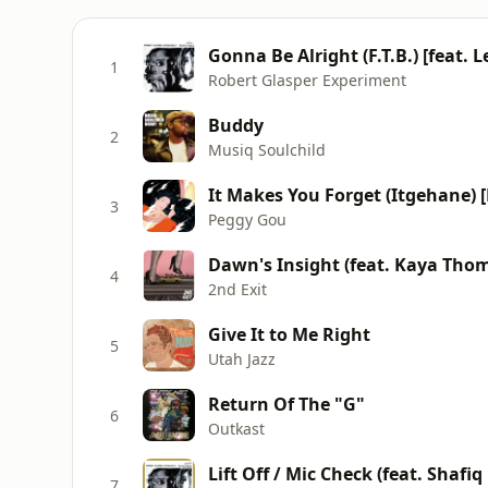
Gonna Be Alright (F.T.B.) [feat. L
1
Robert Glasper Experiment
Buddy
2
Musiq Soulchild
It Makes You Forget (Itgehane) [
3
Peggy Gou
Dawn's Insight (feat. Kaya Tho
4
2nd Exit
Give It to Me Right
5
Utah Jazz
Return Of The "G"
6
Outkast
Lift Off / Mic Check (feat. Shafi
7