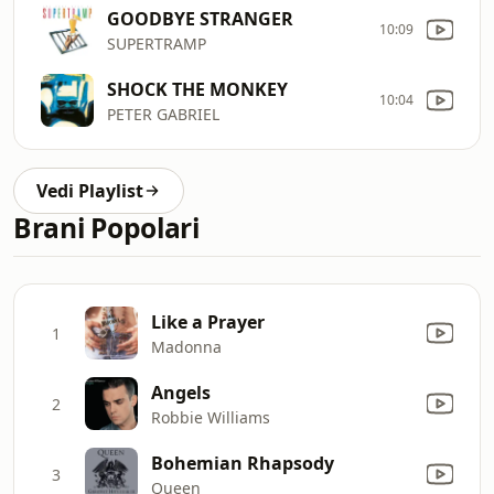
GOODBYE STRANGER
10:09
SUPERTRAMP
SHOCK THE MONKEY
10:04
PETER GABRIEL
Vedi Playlist
Brani Popolari
Like a Prayer
1
Madonna
Angels
2
Robbie Williams
Bohemian Rhapsody
3
Queen