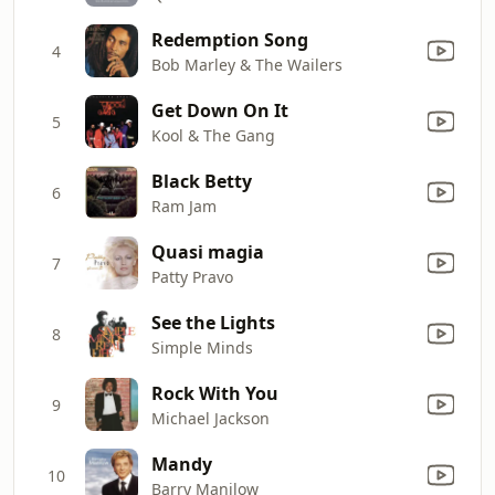
Redemption Song
4
Bob Marley & The Wailers
Get Down On It
5
Kool & The Gang
Black Betty
6
Ram Jam
Quasi magia
7
Patty Pravo
See the Lights
8
Simple Minds
Rock With You
9
Michael Jackson
Mandy
10
Barry Manilow