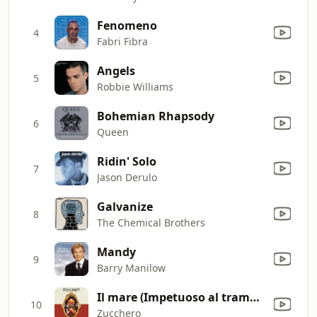
Fenomeno
4
Fabri Fibra
Angels
5
Robbie Williams
Bohemian Rhapsody
6
Queen
Ridin' Solo
7
Jason Derulo
Galvanize
8
The Chemical Brothers
Mandy
9
Barry Manilow
Il mare (Impetuoso al tramonto sali'sulla luna e dietro una tendina di stelle...) [Live 2008]
10
Zucchero