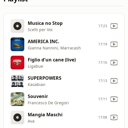
Musica no Stop
17:23
Scelti per Voi
AMERICA INC.
17:19
Gianna Nannini, Marracash
Figlio d'un cane (live)
17:16
Ligabue
SUPERPOWERS
17:13
Kasabian
Souvenir
17:11
Francesco De Gregori
Mangia Maschi
17:08
Ava