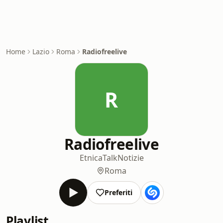
Home
Lazio
Roma
Radiofreelive
R
Radiofreelive
Etnica
Talk
Notizie
Roma
Preferiti
Playlist