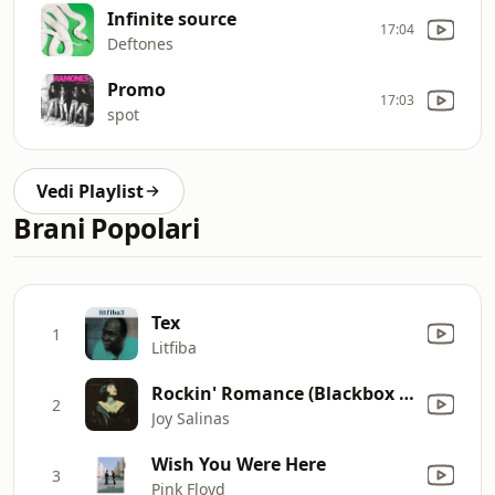
Infinite source
17:04
Deftones
Promo
17:03
spot
Vedi Playlist
Brani Popolari
Tex
1
Litfiba
Rockin' Romance (Blackbox Rmx)
2
Joy Salinas
Wish You Were Here
3
Pink Floyd