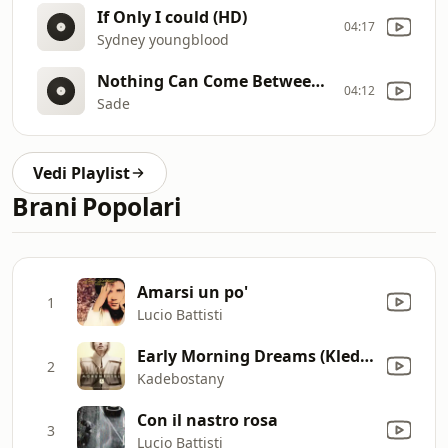
If Only I could (HD)
04:17
Sydney youngblood
Nothing Can Come Between Us (Live from San Diego)
04:12
Sade
Vedi Playlist
Brani Popolari
Amarsi un po'
1
Lucio Battisti
Early Morning Dreams (Kled Mone Remix)
2
Kadebostany
Con il nastro rosa
3
Lucio Battisti