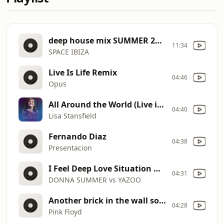
deep house mix SUMMER 2018
11:34
SPACE IBIZA
Live Is Life Remix
04:46
Opus
All Around the World (Live in Manchester)
04:40
Lisa Stansfield
Fernando Diaz
04:38
Presentacion
I Feel Deep Love Situation HQ SOUND.mpg
04:31
DONNA SUMMER vs YAZOO
Another brick in the wall solo (Cover by Chloé)
04:28
Pink Floyd