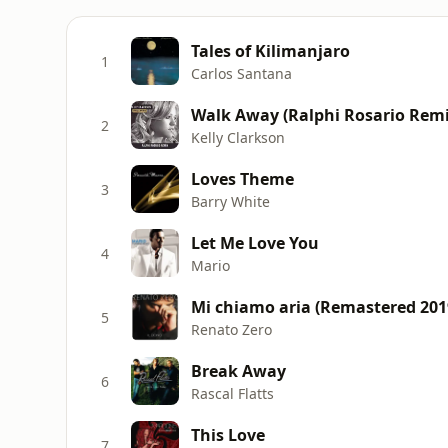
Tales of Kilimanjaro
1
Carlos Santana
Walk Away (Ralphi Rosario Remi
2
Kelly Clarkson
Loves Theme
3
Barry White
Let Me Love You
4
Mario
Mi chiamo aria (Remastered 201
5
Renato Zero
Break Away
6
Rascal Flatts
This Love
7