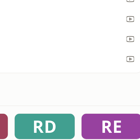
RD
RE