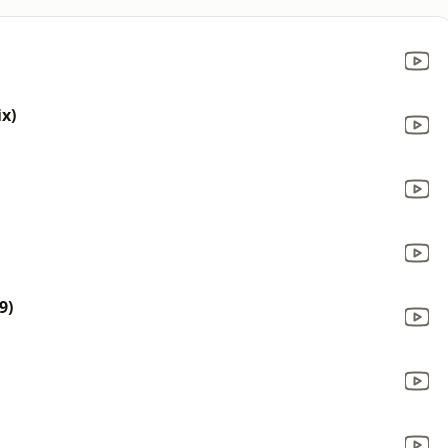
x)
9)