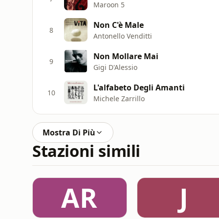
Maroon 5
Non C'è Male
8
Antonello Venditti
Non Mollare Mai
9
Gigi D'Alessio
L'alfabeto Degli Amanti
10
Michele Zarrillo
Mostra Di Più
Stazioni simili
AR
J