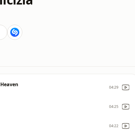
 Heaven
04:29
04:25
04:22