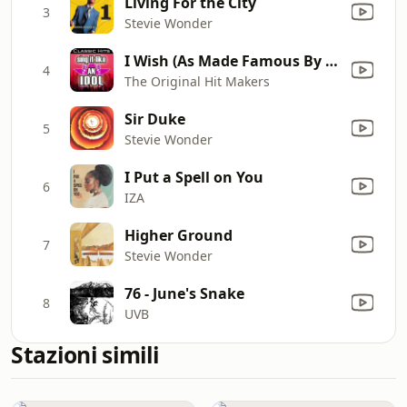
Living For the City
3
Stevie Wonder
I Wish (As Made Famous By Stevie Wonder) [Karaoke Version]
4
The Original Hit Makers
Sir Duke
5
Stevie Wonder
I Put a Spell on You
6
IZA
Higher Ground
7
Stevie Wonder
76 - June's Snake
8
UVB
Stazioni simili