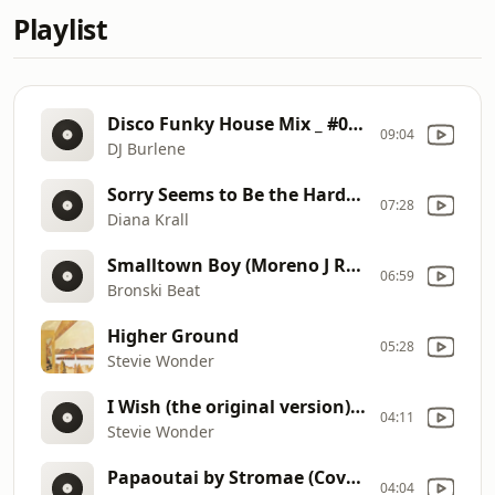
Playlist
Disco Funky House Mix _ #02 _ Block & Crown
09:04
DJ Burlene
Sorry Seems to Be the Hardest Word (Cover)
07:28
Diana Krall
Smalltown Boy (Moreno J Remix) (1)
06:59
Bronski Beat
Higher Ground
05:28
Stevie Wonder
I Wish (the original version) (1)
04:11
Stevie Wonder
Papaoutai by Stromae (Cover)
04:04