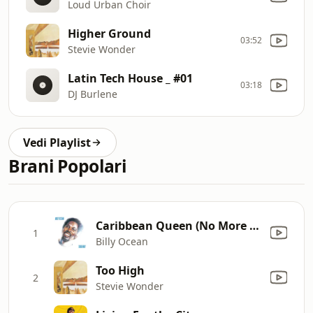
Loud Urban Choir
Higher Ground
03:52
Stevie Wonder
Latin Tech House _ #01
03:18
DJ Burlene
Vedi Playlist
Brani Popolari
Caribbean Queen (No More Love On the Run)
1
Billy Ocean
Too High
2
Stevie Wonder