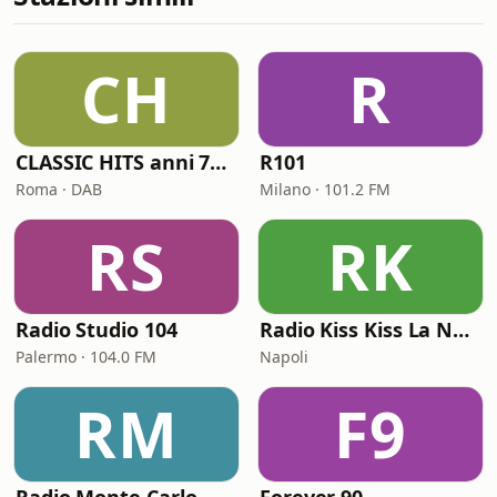
CH
R
CLASSIC HITS anni 70 80 90
R101
Roma · DAB
Milano · 101.2 FM
RS
RK
Radio Studio 104
Radio Kiss Kiss La Notte Vola
Palermo · 104.0 FM
Napoli
RM
F9