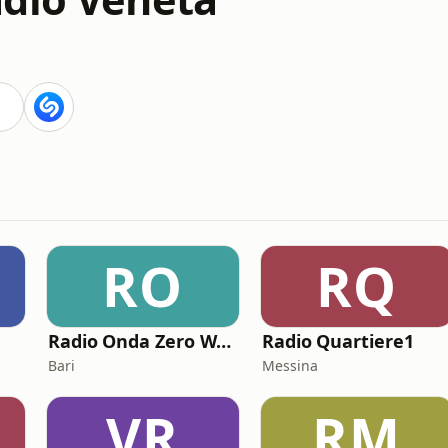
RO
RQ
Radio Onda Zero Web
Radio Quartiere1
Bari
Messina
VR
RM