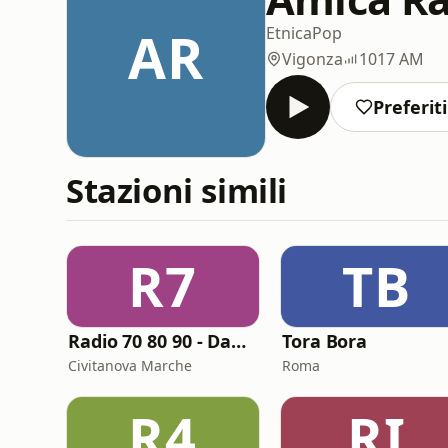
AR
Etnica
Pop
Vigonza
1017 AM
Preferiti
Stazioni simili
R7
TB
Radio 70 80 90 - Dance
Tora Bora
Civitanova Marche
Roma
R4
RI