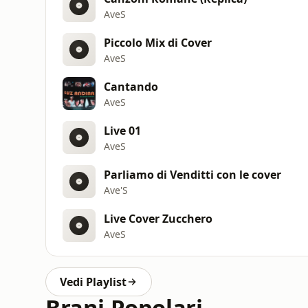
AveS
Piccolo Mix di Cover
AveS
Cantando
AveS
Live 01
AveS
Parliamo di Venditti con le cover
Ave'S
Live Cover Zucchero
AveS
Vedi Playlist
Brani Popolari