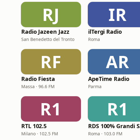
RJ
IR
Radio Jazeen Jazz
ilTergi Radio
San Benedetto del Tronto
Roma
RF
AR
Radio Fiesta
ApeTime Radio
Massa · 96.6 FM
Parma
R1
R1
RTL 102.5
RD
Milano · 102.5 FM
Roma · 103.0 FM