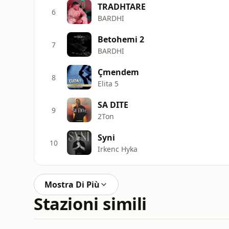
TRADHTARE
6
BARDHI
Betohemi 2
7
BARDHI
Çmendem
8
Elita 5
SA DITE
9
2Ton
Syni
10
Irkenc Hyka
Mostra Di Più
Stazioni simili