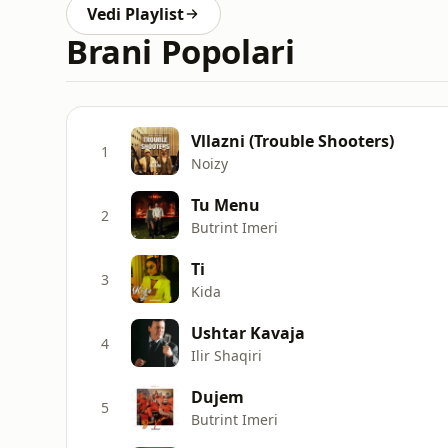
Vedi Playlist
Brani Popolari
Vllazni (Trouble Shooters)
1
Noizy
Tu Menu
2
Butrint Imeri
Ti
3
Kida
Ushtar Kavaja
4
Ilir Shaqiri
Dujem
5
Butrint Imeri