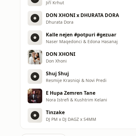
Jiří Krhut
DON XHONI x DHURATA DORA
Dhurata Dora
Kalle nejen #potpuri #gezuar
Naser Maqedonci & Edona Hasanaj
DON XHONI
Don Xhoni
Shuj Shuj
Resmije Krasniqi & Novi Predi
E Hupa Zemren Tane
Nora Istrefi & Kushtrim Kelani
Tinzake
DJ PM x DJ DAGZ x S4MM