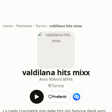
Home
Piemonte
Torino
valdilana hits mixx
valdilana hits mixx
Anni 90
Anni 80
Hit
Torino
Preferiti
La radio trasmette mix delle hits più famose degli anni