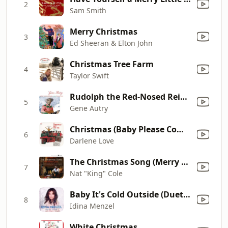
2
Sam Smith
Merry Christmas
3
Ed Sheeran & Elton John
Christmas Tree Farm
4
Taylor Swift
Rudolph the Red-Nosed Reindeer
5
Gene Autry
Christmas (Baby Please Come Home)
6
Darlene Love
The Christmas Song (Merry Christmas to You)
7
Nat "King" Cole
Baby It's Cold Outside (Duet with Michael Bublé)
8
Idina Menzel
White Christmas