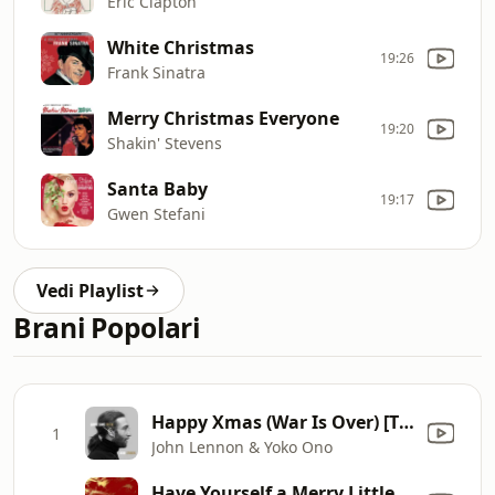
Eric Clapton
White Christmas
19:26
Frank Sinatra
Merry Christmas Everyone
19:20
Shakin' Stevens
Santa Baby
19:17
Gwen Stefani
Vedi Playlist
Brani Popolari
Happy Xmas (War Is Over) [The Ultimate Mix]
1
John Lennon & Yoko Ono
Have Yourself a Merry Little Christmas