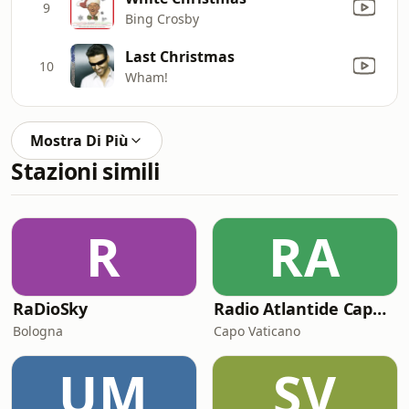
9
Bing Crosby
Last Christmas
10
Wham!
Mostra Di Più
Stazioni simili
R
RA
RaDioSky
Radio Atlantide Capo Vaticano
Bologna
Capo Vaticano
UM
SV