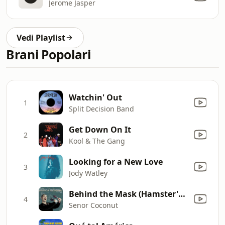
Jerome Jasper
Vedi Playlist
Brani Popolari
Watchin' Out
1
Split Decision Band
Get Down On It
2
Kool & The Gang
Looking for a New Love
3
Jody Watley
Behind the Mask (Hamster's Yellow Miami Magic Sound Orchestra Machine Remix)
4
Senor Coconut