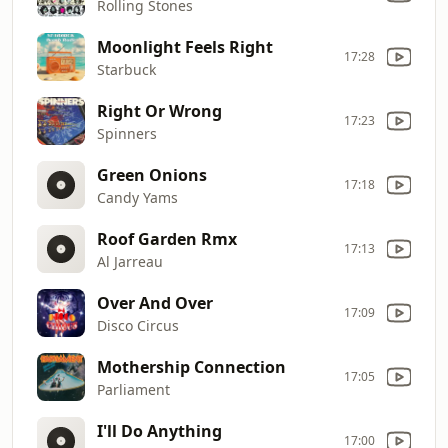
Rolling Stones
Moonlight Feels Right
17:28
Starbuck
Right Or Wrong
17:23
Spinners
Green Onions
17:18
Candy Yams
Roof Garden Rmx
17:13
Al Jarreau
Over And Over
17:09
Disco Circus
Mothership Connection
17:05
Parliament
I'll Do Anything
17:00