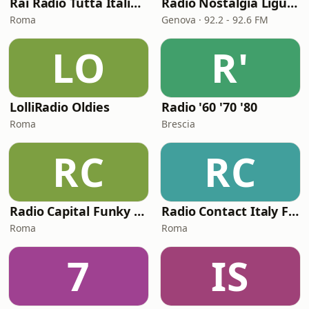
Rai Radio Tutta Italiana
Radio Nostalgia Liguria
Roma
Genova · 92.2 - 92.6 FM
LO
R'
LolliRadio Oldies
Radio '60 '70 '80
Roma
Brescia
RC
RC
Radio Capital Funky Town
Radio Contact Italy Funky Soul Disco
Roma
Roma
7
IS