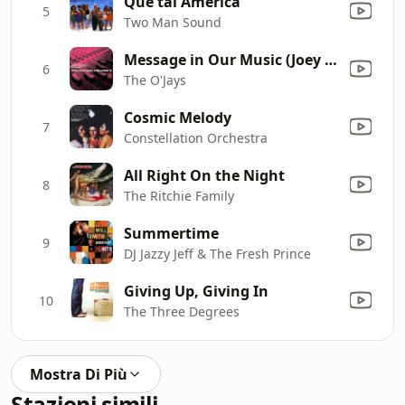
Qué tal América
5
Two Man Sound
Message in Our Music (Joey Negro Remix)
6
The O'Jays
Cosmic Melody
7
Constellation Orchestra
All Right On the Night
8
The Ritchie Family
Summertime
9
DJ Jazzy Jeff & The Fresh Prince
Giving Up, Giving In
10
The Three Degrees
Mostra Di Più
Stazioni simili