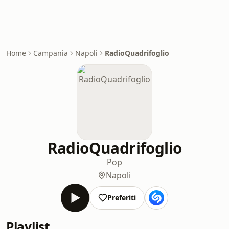
Home
Campania
Napoli
RadioQuadrifoglio
RadioQuadrifoglio
Pop
Napoli
Preferiti
Playlist