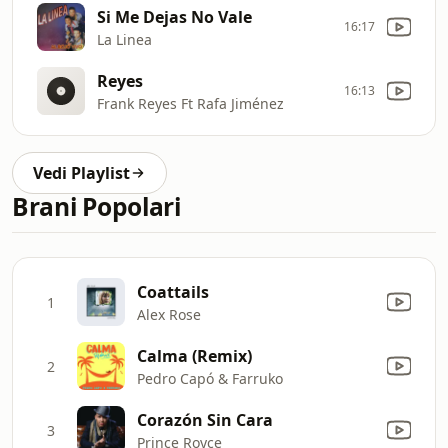
Si Me Dejas No Vale
16:17
La Linea
Reyes
16:13
Frank Reyes Ft Rafa Jiménez
Vedi Playlist
Brani Popolari
Coattails
1
Alex Rose
Calma (Remix)
2
Pedro Capó & Farruko
Corazón Sin Cara
3
Prince Royce