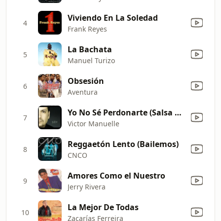
Viviendo En La Soledad
4
Frank Reyes
La Bachata
5
Manuel Turizo
Obsesión
6
Aventura
Yo No Sé Perdonarte (Salsa Version)
7
Victor Manuelle
Reggaetón Lento (Bailemos)
8
CNCO
Amores Como el Nuestro
9
Jerry Rivera
La Mejor De Todas
10
Zacarías Ferreira