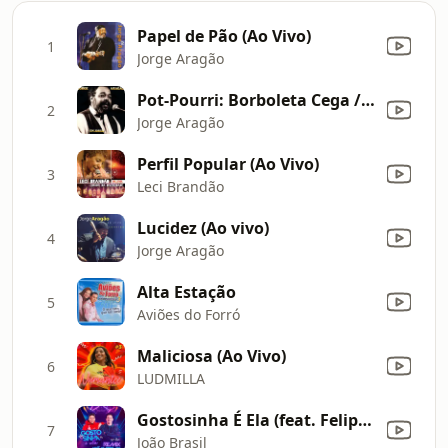
Papel de Pão (Ao Vivo)
1
Jorge Aragão
Pot-Pourri: Borboleta Cega / Malandro
2
Jorge Aragão
Perfil Popular (Ao Vivo)
3
Leci Brandão
Lucidez (Ao vivo)
4
Jorge Aragão
Alta Estação
5
Aviões do Forró
Maliciosa (Ao Vivo)
6
LUDMILLA
Gostosinha É Ela (feat. Felipe Amorim) [Remix]
7
João Brasil