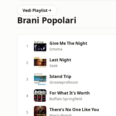
Vedi Playlist
Brani Popolari
Give Me The Night
1
Smoma
Last Night
2
Seek
Island Trip
3
Grooveprofessor
For What It's Worth
4
Buffalo Springfield
There's No One Like You
5
Mario Biondi