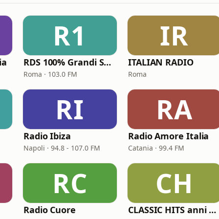
R1
IR
ia
RDS 100% Grandi Successi
ITALIAN RADIO
Roma · 103.0 FM
Roma
RI
RA
Radio Ibiza
Radio Amore Italia
Napoli · 94.8 - 107.0 FM
Catania · 99.4 FM
RC
CH
Radio Cuore
CLASSIC HITS anni 70 80 90