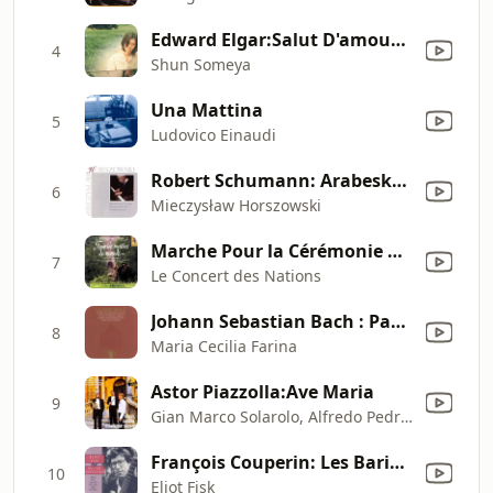
Edward Elgar:Salut D'amour Op.12
4
Shun Someya
Una Mattina
5
Ludovico Einaudi
Robert Schumann: Arabeske, Op. 18 (LP Version)
6
Mieczysław Horszowski
Marche Pour la Cérémonie Des Turcs (Jean-Baptiste Lully)
7
Le Concert des Nations
Johann Sebastian Bach : Pastorale BWV 590
8
Maria Cecilia Farina
Astor Piazzolla:Ave Maria
9
Gian Marco Solarolo, Alfredo Pedretti, Cristina Monti & Trio Calliope
François Couperin: Les Baricades Mistérieuses
10
Eliot Fisk