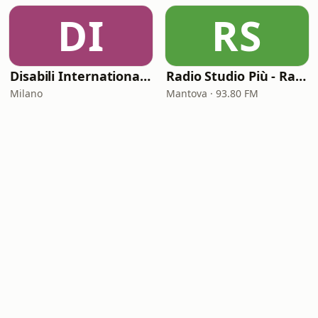
DI
RS
Disabili International Radio
Radio Studio Più - Radio '60' '70' '80'
Milano
Mantova · 93.80 FM