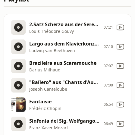
2.Satz Scherzo aus der Serenade Nr.2 F
07:21
Louis Théodore Gouvy
Largo aus dem Klavierkonzert Nr.3 c
07:10
Ludwig van Beethoven
Brazileira aus Scaramouche
07:07
Darius Milhaud
"Baïlero" aus "Chants d'Auvergne"
07:00
Joseph Canteloube
Fantaisie
06:54
Frédéric Chopin
Sinfonia del Sig. Wolfgango Mozart figlio
06:49
Franz Xaver Mozart