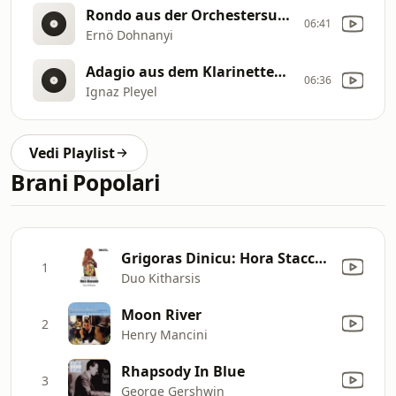
Rondo aus der Orchestersuite fis
06:41
Ernö Dohnanyi
Adagio aus dem Klarinettenkonzert C
06:36
Ignaz Pleyel
Vedi Playlist
Brani Popolari
Grigoras Dinicu: Hora Staccato
1
Duo Kitharsis
Moon River
2
Henry Mancini
Rhapsody In Blue
3
George Gershwin