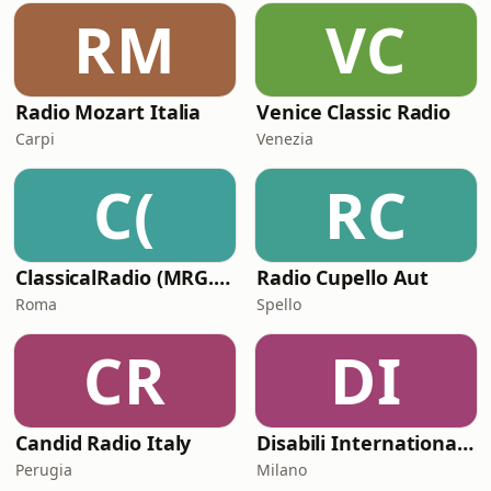
RM
VC
Radio Mozart Italia
Venice Classic Radio
Carpi
Venezia
C(
RC
ClassicalRadio (MRG.fm)
Radio Cupello Aut
Roma
Spello
CR
DI
Candid Radio Italy
Disabili International Radio
Perugia
Milano