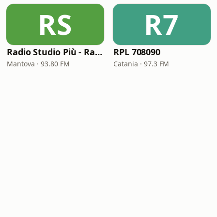
RS
R7
Radio Studio Più - Radio '60' '70' '80'
RPL 708090
Mantova · 93.80 FM
Catania · 97.3 FM