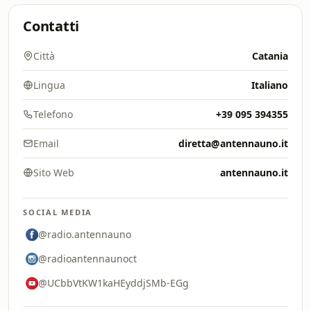
Contatti
Città
Catania
Lingua
Italiano
Telefono
+39 095 394355
Email
diretta@antennauno.it
Sito Web
antennauno.it
SOCIAL MEDIA
@radio.antennauno
@radioantennaunoct
@UCbbVtKW1kaHEyddjSMb-EGg