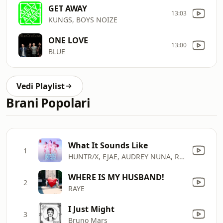
GET AWAY
13:03
KUNGS, BOYS NOIZE
ONE LOVE
13:00
BLUE
Vedi Playlist
Brani Popolari
What It Sounds Like
1
HUNTR/X, EJAE, AUDREY NUNA, REI AMI & KPop Demon Hunters Cast
WHERE IS MY HUSBAND!
2
RAYE
I Just Might
3
Bruno Mars