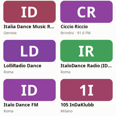
ID
CR
Italia Dance Music Radio
Ciccio Riccio
Genova
Brindisi · 91.6 FM
LD
IR
LolliRadio Dance
ItaloDance Radio (IDN – Italian Dance Network)
Roma
Roma
ID
1I
Italo Dance FM
105 InDaKlubb
Roma
Milano