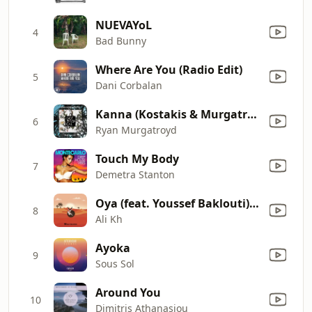
NUEVAYoL
4
Bad Bunny
Where Are You (Radio Edit)
5
Dani Corbalan
Kanna (Kostakis & Murgatroyd's Re-Edit)
6
Ryan Murgatroyd
Touch My Body
7
Demetra Stanton
Oya (feat. Youssef Baklouti) [Alexander Ben Remix]
8
Ali Kh
Ayoka
9
Sous Sol
Around You
10
Dimitris Athanasiou