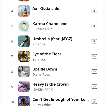
Ax - Ostia Lido
4
J
Karma Chameleon
5
Culture Club
Umbrella (feat. JAŸ-Z)
6
Rihanna
Eye of the Tiger
7
Survivor
Upside Down
8
Diana Ross
Heavy Is the Crown
9
LINKIN PARK
Can't Get Enough of Your Love, Babe
10
Barry White