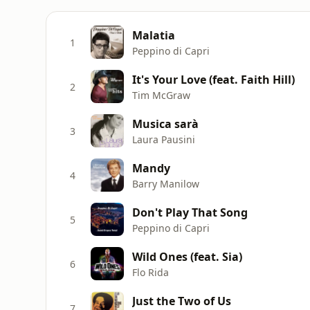
Malatia
1
Peppino di Capri
It's Your Love (feat. Faith Hill)
2
Tim McGraw
Musica sarà
3
Laura Pausini
Mandy
4
Barry Manilow
Don't Play That Song
5
Peppino di Capri
Wild Ones (feat. Sia)
6
Flo Rida
Just the Two of Us
7