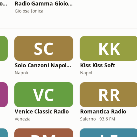
Radio Gamma Gioiosa Golden Hits
Radio Gamma Gioiosa Italian Songs
Gioiosa Ionica
SC
KK
Solo Canzoni Napoletane
Kiss Kiss Soft
Napoli
Napoli
VC
RR
Venice Classic Radio
Romantica Radio
Venezia
Salerno · 93.6 FM