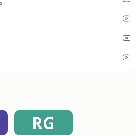
rs
RG