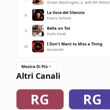
Grover Washington, Jr. with Bill Withe
La Voce del Silenzio
8
Franco Simone
Bella un Tot
9
Paolo Amati
I Don't Want to Miss a Thing
10
Aerosmith
Mostra Di Più
Altri Canali
RG
RG