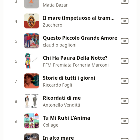
3
Matia Bazar
Il mare (Impetuoso al tramonto sali'sulla luna e dietro una tendina di stelle...) [Live 2008]
4
Zucchero
Questo Piccolo Grande Amore
5
claudio baglioni
Chi Ha Paura Della Notte?
6
PFM Premiata Forneria Marconi
Storie di tutti i giorni
7
Riccardo Fogli
Ricordati di me
8
Antonello Venditti
Tu Mi Rubi L'Anima
9
Collage
In alto mare