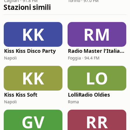
Cagliari · 91.8 FM
Torino · 97.0 FM
Stazioni simili
KK
RM
Kiss Kiss Disco Party
Radio Master l'Italiana
Napoli
Foggia · 94.4 FM
KK
LO
Kiss Kiss Soft
LolliRadio Oldies
Napoli
Roma
GV
RR