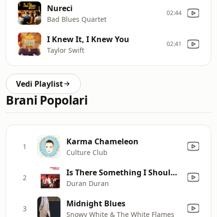
Nureci
02:44
Bad Blues Quartet
I Knew It, I Knew You
02:41
Taylor Swift
Vedi Playlist
Brani Popolari
Karma Chameleon
1
Culture Club
Is There Something I Should Know?
2
Duran Duran
Midnight Blues
3
Snowy White & The White Flames