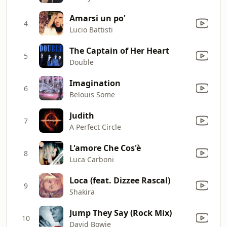
Amarsi un po'
4
Lucio Battisti
The Captain of Her Heart
5
Double
Imagination
6
Belouis Some
Judith
7
A Perfect Circle
L'amore Che Cos'è
8
Luca Carboni
Loca (feat. Dizzee Rascal)
9
Shakira
Jump They Say (Rock Mix)
10
David Bowie