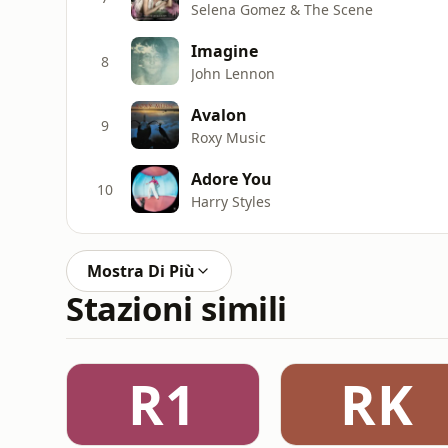
Selena Gomez & The Scene
Imagine
8
John Lennon
Avalon
9
Roxy Music
Adore You
10
Harry Styles
Mostra Di Più
Stazioni simili
R1
RK