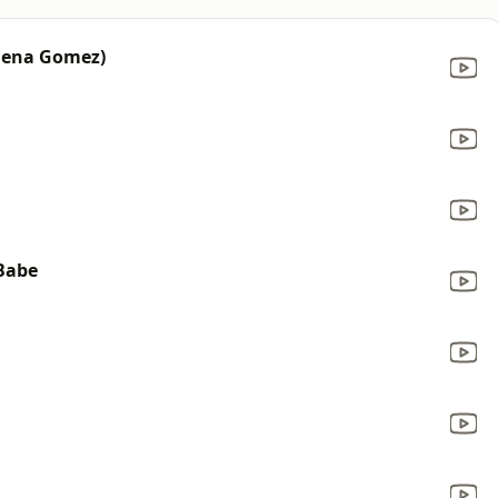
elena Gomez)
 Babe