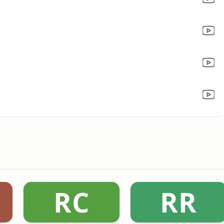
RC
RR