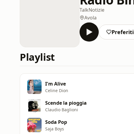
Talk
Notizie
Avola
Preferiti
Playlist
I'm Alive
Celine Dion
Scende la pioggia
Claudio Baglioni
Soda Pop
Saja Boys