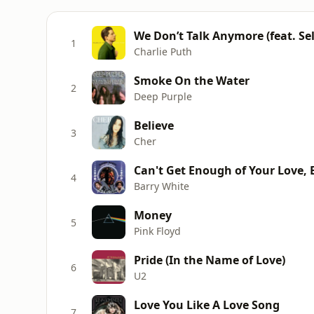
We Don’t Talk Anymore (feat. S
1
Charlie Puth
Smoke On the Water
2
Deep Purple
Believe
3
Cher
Can't Get Enough of Your Love,
4
Barry White
Money
5
Pink Floyd
Pride (In the Name of Love)
6
U2
Love You Like A Love Song
7