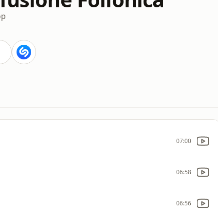
op
07:00
06:58
06:56