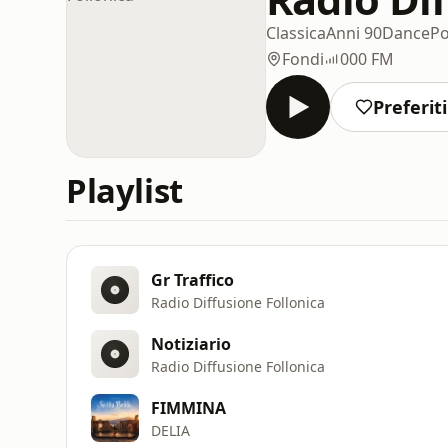
Classica
Anni 90
Dance
P
Fondi
000 FM
Preferiti
Playlist
Gr Traffico
Radio Diffusione Follonica
Notiziario
Radio Diffusione Follonica
FIMMINA
DELIA