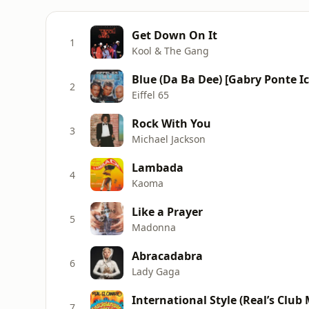
Get Down On It
1
Kool & The Gang
Blue (Da Ba Dee) [Gabry Ponte I
2
Eiffel 65
Rock With You
3
Michael Jackson
Lambada
4
Kaoma
Like a Prayer
5
Madonna
Abracadabra
6
Lady Gaga
International Style (Real’s Club 
7