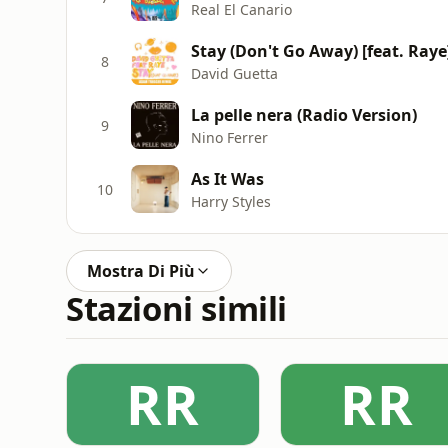
Real El Canario
Stay (Don't Go Away) [feat. Ray
8
David Guetta
La pelle nera (Radio Version)
9
Nino Ferrer
As It Was
10
Harry Styles
Mostra Di Più
Stazioni simili
RR
RR