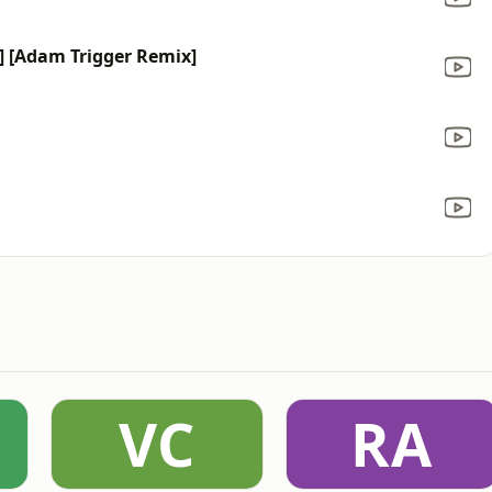
e] [Adam Trigger Remix]
VC
RA