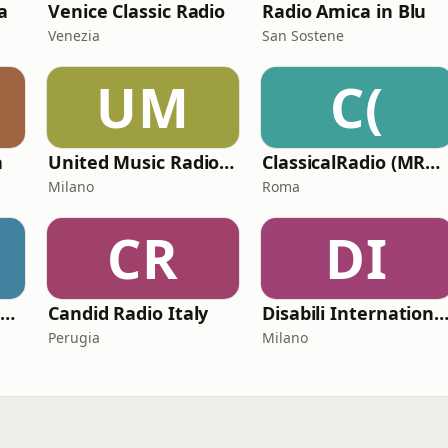
a
Venice Classic Radio
Radio Amica in Blu
Venezia
San Sostene
UM
C(
a
United Music Radio Festival
ClassicalRadio (MRG.fm)
Milano
Roma
CR
DI
Venice Classic Radio | VCR Classica+
Candid Radio Italy
Disabili International Ra
Perugia
Milano