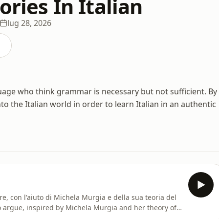
tories In Italian
lug 28, 2026
anguage who think grammar is necessary but not sufficient. By
into the Italian world in order to learn Italian in an authentic
re, con l'aiuto di Michela Murgia e della sua teoria del
o argue, inspired by Michela Murgia and her theory of
lianclasses.com/blogEvery Week Italian - Membership :