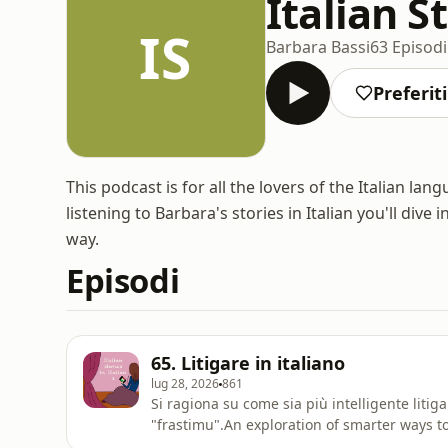
Italian S
IS
Barbara Bassi
63 Episodi
Preferiti
This podcast is for all the lovers of the Italian l
listening to Barbara's stories in Italian you'll dive 
way.
Episodi
65. Litigare in italiano
lug 28, 2026
861
Si ragiona su come sia più intelligente litiga
"frastimu".An exploration of smarter ways t
'frastimu'.Transcriptions: https://onlineita