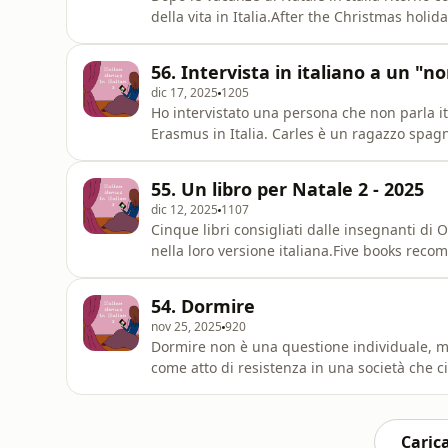
della vita in Italia.After the Christmas holida
had forgotten to love about life in Italy.Tran
group courses!: https://onlineitalianclasses
56. Intervista in italiano a un "
dic 17, 2025
1205
Ho intervistato una persona che non parla ita
Erasmus in Italia. Carles è un ragazzo spag
mesi. Ti presento lui, la sua attività e il s
is not a native Italian speaker but learned 
55. Un libro per Natale 2 - 2025
dic 12, 2025
1107
Cinque libri consigliati dalle insegnanti di 
nella loro versione italiana.Five books reco
the Christmas 2025 holidays in their Italian 
https://onlineitalianclasses.com/blog/Christ
54. Dormire
https://onlineitalianclasses.com/product/gif
nov 25, 2025
920
Dormire non è una questione individuale, ma
come atto di resistenza in una società che ci
matter, but a social one too. Let’s talk abou
a society that wants us constantly awake.Tra
Week
Carica