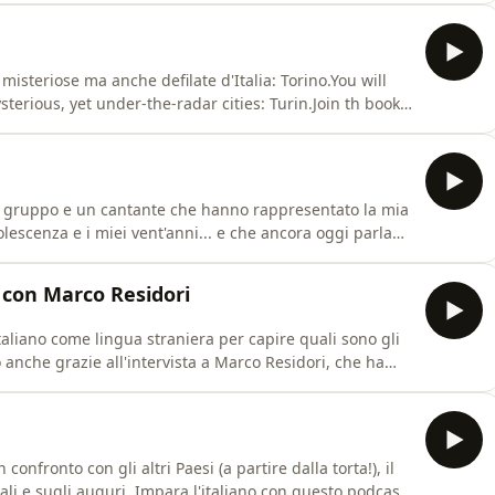
ry an online Italian class:
 misteriose ma anche defilate d'Italia: Torino.You will
sterious, yet under-the-radar cities: Turin.Join th book
/onlineitalianclasses.com/product/the-italian-book-
lasses.com/blogEvery Week Italian - Membership :
un gruppo e un cantante che hanno rappresentato la mia
escenza e i miei vent'anni... e che ancora oggi parlano
o 883 and Max Pezzali, a band and a singer who shaped
 twenties... and who still speak to so many
, con Marco Residori
taliano come lingua straniera per capire quali sono gli
o anche grazie all'intervista a Marco Residori, che ha
n le parole italiane.Today, I'm putting you in the shoes
o understand the useful approaches and methods for lea
onfronto con gli altri Paesi (a partire dalla torta!), il
gali e sugli auguri. Impara l'italiano con questo podcast