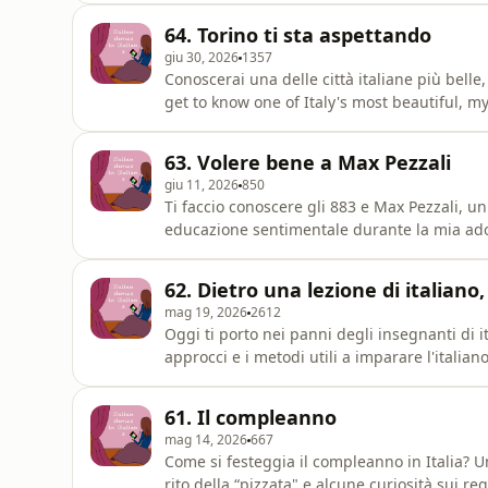
https://barbarabassi.substack.com/subscribeT
64. Torino ti sta aspettando
https://onlineitalianclasses.c
giu 30, 2026
1357
Conoscerai una delle città italiane più belle,
get to know one of Italy's most beautiful, my
club about Turin, starting August 5: https:/
club/ Transcriptions: https://onlineitalianc
63. Volere bene a Max Pezzali
https://
giu 11, 2026
850
Ti faccio conoscere gli 883 e Max Pezzali, 
educazione sentimentale durante la mia adol
a tante generazioni.Let me introduce you t
my emotional education during my teens and
62. Dietro una lezione di italiano
generations today.Par
mag 19, 2026
2612
Oggi ti porto nei panni degli insegnanti di i
approcci e i metodi utili a imparare l'italian
creato uno strumento gratuito per giocare co
of Italian as a foreign language teachers t
61. Il compleanno
mag 14, 2026
667
Come si festeggia il compleanno in Italia? Un c
rito della “pizzata" e alcune curiosità sui re