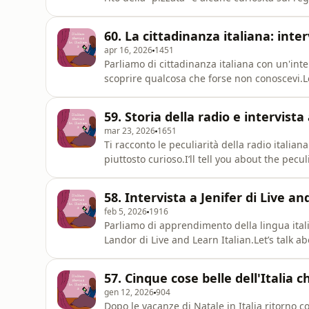
che ti racconta storie autentiche e ti fornisce
OnlineItalianClasses.com/Birthday traditions
60. La cittadinanza italiana: inter
apr 16, 2026
1451
Parliamo di cittadinanza italiana con un'inte
scoprire qualcosa che forse non conoscevi.Le
with three experts who made me and will he
Track Italian Citizenship: DISCOUNT CODE: h
59. Storia della radio e intervist
content/uploads/2026/02/FTIC-S
mar 23, 2026
1651
Ti racconto le peculiarità della radio italian
piuttosto curioso.I’ll tell you about the pecu
does a rather curious job in radio.Francesca
newsletter: https://francescapinna.substac
58. Intervista a Jenifer di Live an
https://open.spotify.com/show
feb 5, 2026
1916
Parliamo di apprendimento della lingua itali
Landor di Live and Learn Italian.Let’s talk 
travel in Italy with Jenifer Landor from Liv
https://barbarabassi.substack.com/subscribe
57. Cinque cose belle dell'Italia
https://www.liveandlearnitalian.com You
gen 12, 2026
904
Dopo le vacanze di Natale in Italia ritorno 