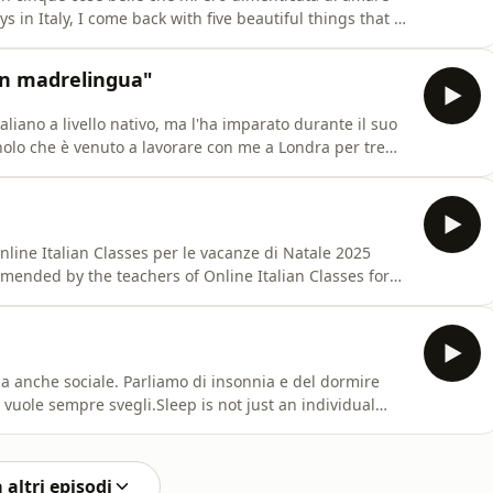
ys in Italy, I come back with five beautiful things that I
scriptions: https://onlineitalianclasses.com/blog/Join our
.com/online-italian-courses/ Every Week Italian
non madrelingua"
liano a livello nativo, ma l'ha imparato durante il suo
nolo che è venuto a lavorare con me a Londra per tre
uo amore per la città di Padova.I interviewed a person who
the language during his Erasmus experience in Italy. Ca
Online Italian Classes per le vacanze di Natale 2025
mmended by the teachers of Online Italian Classes for
version.Transcriptions:
mas Gift Card for Online Italian lessons:
t-car
 anche sociale. Parliamo di insonnia e del dormire
 vuole sempre svegli.Sleep is not just an individual
t insomnia and about sleeping as an act of resistance in
nscriptions: https://onlineitalianclasses.com/blog/Every
 altri episodi