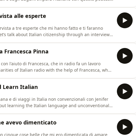
 una trascizione con lista di parole difficili sul blog di
 in Italy: A comparison with other countr
vista alle esperte
rvista a tre esperte che mi hanno fatto e ti faranno
t’s talk about Italian citizenship through an interview
lp you discover something you may not know yet.Fast
ttps://onlineitalianclasses.com/wp-
a a Francesca Pinna
a con l'aiuto di Francesca, che in radio fa un lavoro
liarities of Italian radio with the help of Francesca, who
's website: https://francescapinna.info/ Francesca's
k.com/Contenuti da panico:
d Learn Italian
ana e di viaggi in Italia non convenzionali con Jenifer
about learning the Italian language and unconventional
e and Learn Italian.Every Week Italian membership:
Live and Learn Italian:
 che avevo dimenticato
con cinque cose belle che mi ero dimenticata di amare