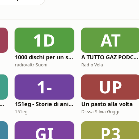
1D
AT
1000 dischi per un secolo
A TUTTO GAZ PODCAST
radio/altriSuoni
Radio Vela
1-
UP
 Ricchezza delle Nazioni
151eg - Storie di animazione
Un pasto alla volta
151eg
Dr.ssa Silvia Goggi
GI
P3