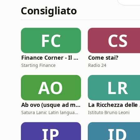
Consigliato
FC
CS
Finance Corner - Il podcast di Starting Finance
Come stai?
Starting Finance
Radio 24
AO
LR
Ab ovo (usque ad mala)
La
Satura Lanx: Latin language and literature for beginners.
Istituto Bruno Leoni
IP
ID