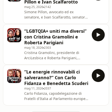
Pillon e Ivan Scalfarotto
normative. Attraverso punti di vista
mag 25, 2026
2142
differenti, il dibattito affronta
Simone Pillon, avvocato ed ex
questioni legate ai diritti, alla libertà
senatore, e Ivan Scalfarotto, senatore
individuale, allo stigma sociale e alla
della repubblica, discutono il tema
regolamentazione del sex work nella
delle adozioni omogenitoriali e
società contemporan
“LGBTQIA+ uniti ma diversi”
monoparentali, mettendo a confronto
con Cristina Gramolini e
visioni differenti su famiglia, diritti
Roberta Parigiani
civili e tutela dei minori. Learn more
mag 18, 2026
2303
about your ad choices. Visit
Cristina Gramolini, presidente di
podcastchoices.com/adchoices
ArciLesbica e Roberta Parigiani,
avvocata ed attivista trans, dibattono
sul tema dell’autodeterminazione di
“Le energie rinnovabili ci
genere, mettendo a confronto visioni
salveranno?” Con Carlo
opposte sul riconoscimento
Fidanza e Benedetta Scuderi
dell’identità di genere, sui diritti delle
mag 11, 2026
2037
persone trans e sulle implicazioni
Carlo Fidanza, capodelegazione di
culturali, sociali e giuridiche del tema.
Fratelli d'Italia al Parlamento europeo
Learn more about your ad choices.
e Benedetta Scuderi,
Visit podcastchoices.com/adchoices
europarlamentare di Alleanza Verdi