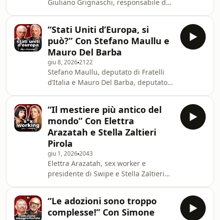
Giuliano Grignaschi, responsabile del
intervento dello Stato. Learn more ab
benessere animale presso l'Università
degli Studi di Milano, dibattono sul
“Stati Uniti d’Europa, si
tema della sperimentazione animale,
può?” Con Stefano Maullu e
confrontandosi sulle esigenze della
Mauro Del Barba
ricerca scientifica, sul benessere
giu 8, 2026
2122
animale e sulla possibilità di
Stefano Maullu, deputato di Fratelli
sviluppare e adottare metodi
d’Italia e Mauro Del Barba, deputato
alternativi in grado di ridurre o
di Italia Viva, si confrontano sul tema
sostituire l'utilizzo degli animali.
degli Stati Uniti d’Europa, discutendo
Learn more about
“Il mestiere più antico del
le possibili strade per una maggiore
mondo” Con Elettra
integrazione europea. Il dibattito si
Arazatah e Stella Zaltieri
concentra in particolare sull’ipotesi di
Pirola
un esercito comune europeo e sulla
giu 1, 2026
2043
possibile abolizione del diritto di veto,
Elettra Arazatah, sex worker e
mettendo a confronto visioni
presidente di Swipe e Stella Zaltieri
differenti sul futuro pol
Pirola, attivista femminista, si
confrontano sul tema della
“Le adozioni sono troppo
prostituzione, analizzandone
complesse!” Con Simone
implicazioni sociali, culturali e