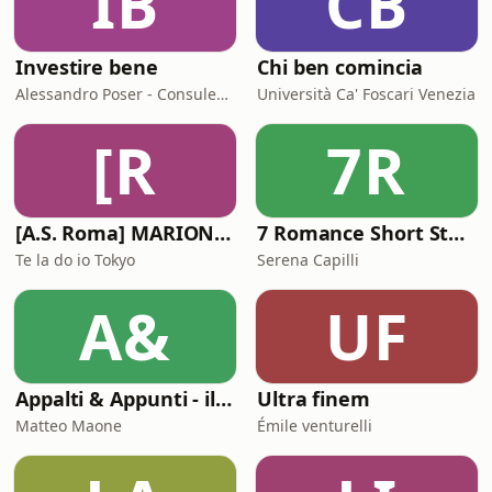
IB
CB
Investire bene
Chi ben comincia
Alessandro Poser - Consulente Finanziario Fineco
Università Ca' Foscari Venezia
[R
7R
[A.S. Roma] MARIONE - Il portale della ControInformazione GialloRossa
7 Romance Short Stories in Italian (Graded Reader for Intermediate Learners (CEFR B1-B2)
Te la do io Tokyo
Serena Capilli
A&
UF
Appalti & Appunti - il procurement spiegato da chi lo vive
Ultra finem
Matteo Maone
Émile venturelli