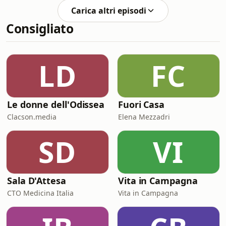
Sinistra, dibattono sul Green Deal
Carica altri episodi
europeo, confrontando punti di vista
Consigliato
diversi sulla transizione energetica e
sul suo impatto su società ed
economia. Learn more about your ad
choices. Visit
LD
FC
podcastchoices.com/adchoices
Le donne dell'Odissea
Fuori Casa
Clacson.media
Elena Mezzadri
SD
VI
Sala D'Attesa
Vita in Campagna
CTO Medicina Italia
Vita in Campagna