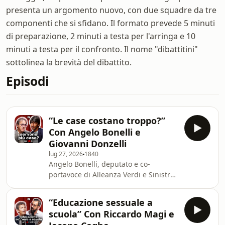
presenta un argomento nuovo, con due squadre da tre
componenti che si sfidano. Il formato prevede 5 minuti
di preparazione, 2 minuti a testa per l'arringa e 10
minuti a testa per il confronto. Il nome "dibattitini"
sottolinea la brevità del dibattito.
Episodi
“Le case costano troppo?”
Con Angelo Bonelli e
Giovanni Donzelli
lug 27, 2026
1840
Angelo Bonelli, deputato e co-
portavoce di Alleanza Verdi e Sinistra,
e Giovanni Donzelli, deputato di
Fratelli d’Italia, affrontano il tema del
“Educazione sessuale a
Piano Casa e dell’emergenza abitativa,
scuola” Con Riccardo Magi e
analizzando le priorità di intervento e