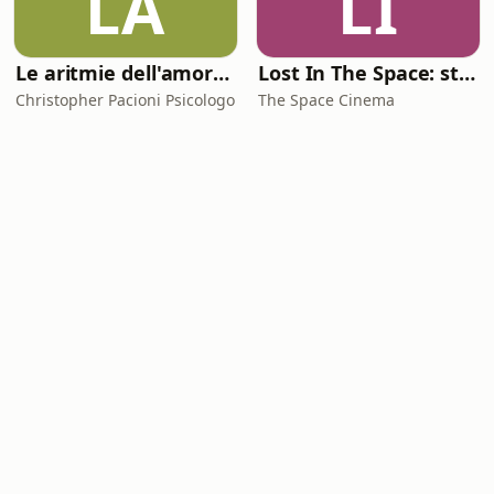
LA
LI
Le aritmie dell'amore. Palpitazioni e tachicardia dei legami affettivi
Lost In The Space: storie di cinema
Christopher Pacioni Psicologo
The Space Cinema