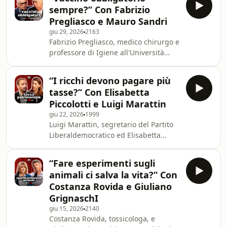
educativo e sul ruolo che ricopre nel
sempre?” Con Fabrizio
percorso scolastico degli studenti. Tra
Pregliasco e Mauro Sandri
merito, valutazione, pressione
giu 29, 2026
2163
psicologica e significato della prova,
Fabrizio Pregliasco, medico chirurgo e
emergono due visioni contrapposte
professore di Igiene all'Università
sul futuro dell’Esame di Stato. Learn
degli Studi di Milano, e Mauro Sandri,
more about your ad choices. Visit
avvocato, si confrontano sul tema
podcastchoices.c
“I ricchi devono pagare più
della vaccinazione obbligatoria,
tasse?” Con Elisabetta
analizzando le principali questioni
Piccolotti e Luigi Marattin
sanitarie, legali ed etiche che hanno
giu 22, 2026
1999
caratterizzato il dibattito pubblico e
Luigi Marattin, segretario del Partito
mettendo a confronto prospettive
Liberaldemocratico ed Elisabetta
differenti. Learn more about your ad
Piccolotti, deputata di Alleanza Verdi e
choices. Visit podcastchoices.com/ad
Sinistra, si confrontano sul tema della
“Fare esperimenti sugli
tassa patrimoniale, mettendo a
animali ci salva la vita?” Con
confronto visioni diverse sul ruolo
Costanza Rovida e Giuliano
della fiscalità e sulle politiche di
GrignaschI
redistribuzione della ricchezza. Il
giu 15, 2026
2140
dibattito esplora il rapporto tra
Costanza Rovida, tossicologa, e
equità, crescita economica e